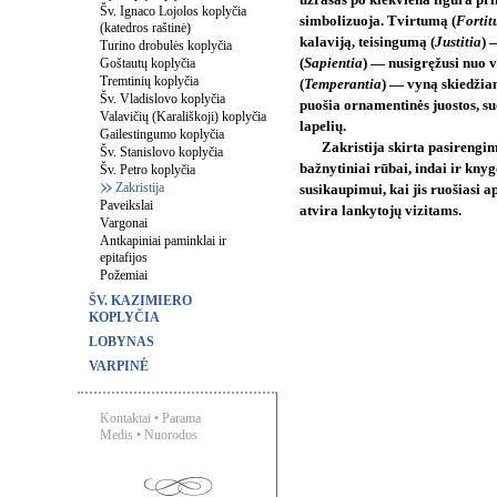
užrašas po kiekviena figūra pr
Šv. Ignaco Lojolos koplyčia
simbolizuoja. Tvirtumą (
Fortit
(katedros raštinė)
kalaviją, teisingumą (
Justitia
) 
Turino drobulės koplyčia
Goštautų koplyčia
(
Sapientia
) — nusigręžusi nuo v
Tremtinių koplyčia
(
Temperantia
) — vyną skiedžian
Šv. Vladislovo koplyčia
puošia ornamentinės juostos, su
Valavičių (Karališkoji) koplyčia
lapelių.
Gailestingumo koplyčia
Zakristija skirta pasirengi
Šv. Stanislovo koplyčia
bažnytiniai rūbai, indai ir knyg
Šv. Petro koplyčia
Zakristija
susikaupimui, kai jis ruošiasi a
Paveikslai
atvira lankytojų vizitams.
Vargonai
Antkapiniai paminklai ir
epitafijos
Požemiai
ŠV. KAZIMIERO
KOPLYČIA
LOBYNAS
VARPINĖ
Kontaktai
•
Parama
Medis
•
Nuorodos