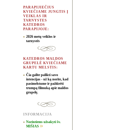
PARAPIJIEČIUS
KVIEČIAME JUNGTIS Į
VEIKLAS IR
TARNYSTES
KATEDROS
PARAPIJOJE:
2026 metų veiklos ir
tarnystės
KATEDROS MALDOS
GRUPELĖ KVIEČIAME
KARTU MELSTIS:
Čia galite palikti savo
intencijas - už ką norite, kad
pasimelstume ir pažiūrėti
trumpą filmuką apie maldos
grupelę.
INFORMACIJA
Norintiems užsakyti šv.
MIŠIAS