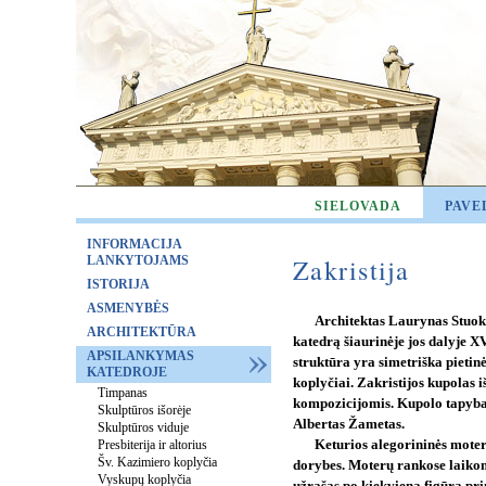
SIELOVADA
PAVE
INFORMACIJA
LANKYTOJAMS
Zakristija
ISTORIJA
ASMENYBĖS
Architektas Laurynas Stuok
ARCHITEKTŪRA
katedrą šiaurinėje jos dalyje XVI
APSILANKYMAS
struktūra yra simetriška pietin
KATEDROJE
koplyčiai. Zakristijos kupolas 
Timpanas
kompozicijomis. Kupolo tapyba 
Skulptūros išorėje
Albertas Žametas.
Skulptūros viduje
Presbiterija ir altorius
Keturios alegorininės moter
Šv. Kazimiero koplyčia
dorybes. Moterų rankose laikom
Vyskupų koplyčia