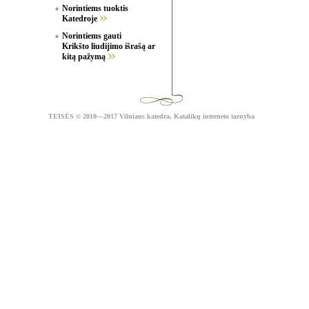
Norintiems tuoktis
Katedroje
Norintiems gauti
Krikšto liudijimo išrašą ar
kitą pažymą
TEISĖS
© 2010—2017 Vilniaus katedra,
Katalikų interneto tarnyba