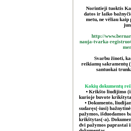
Norintieji tuoktis Ka
datos ir laiko bažnyč
metu, ne vėliau kaip
jun
http://www.bernard
nauja-tvarka-registruot
men
Svarbu žinoti, k
reikiamų sakramentų (p
santuokai trunk
Kokių dokumentų rei
• Krikšto liudijimo 
kurioje buvote krikštyt
• Dokumento, liudija
sudaręs(-iusi) bažnytin
pažymos, išduodamos ba
krikštytas(-a). Dokumen
dvi pažymos paprastai 
dokumentas.