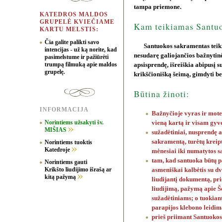
tampa priemone.
KATEDROS MALDOS
GRUPELĖ KVIEČIAME
Kam teikiamas Santu
KARTU MELSTIS:
Čia galite palikti savo
Santuokos sakramentas teiki
intencijas - už ką norite, kad
nesudarę galiojančios bažnytinės
pasimelstume ir pažiūrėti
trumpą filmuką apie maldos
apsisprendę, išreiškia abipusį 
grupelę.
krikščionišką šeimą, gimdyti be
Būtina žinoti:
INFORMACIJA
Bažnyčioje vyras ir moter
Norintiems užsakyti šv.
vieną kartą ir visam gyv
MIŠIAS
sužadėtiniai, nusprendę 
sakramentą, turėtų kreipt
Norintiems tuoktis
Katedroje
mėnesiai iki numatytos s
tam, kad santuoka būtų pa
Norintiems gauti
Krikšto liudijimo išrašą ar
asmeniškai kalbėtis su dv
kitą pažymą
liudijantį dokumentą, pri
liudijimą, pažymą apie Š
sužadėtiniams; o tuokiant
parapijos klebono leidimą
prieš priimant Santuokos 