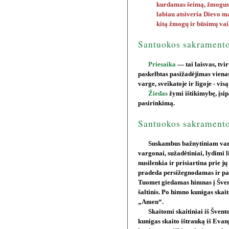
kurdamas šeimą, žmogus 
labiau atsiveria Dievo m
kitą žmogų ir būsimų vai
Santuokos sakramento
Priesaika
— tai laisvas, tvi
paskelbtas pasižadėjimas vienas
varge, sveikatoje ir ligoje - vis
Žiedas
žymi ištikimybę, įsip
pasirinkimą.
Santuokos sakramento
Suskambus bažnytiniam varp
vargonai, sužadėtiniai, lydimi l
nusilenkia ir prisiartina prie j
pradeda persižegnodamas ir pas
Tuomet giedamas himnas į Švent
šaltinis. Po himno kunigas skai
„Amen“.
Skaitomi skaitiniai iš Švent
kunigas skaito ištrauką iš Evan