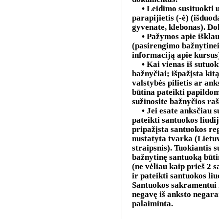
• Leidimo susituokti 
parapijietis (-ė) (išduod
gyvenate, klebonas). Do
• Pažymos apie iškla
(pasirengimo bažnytinei
informaciją apie kursus
• Kai vienas iš sutuok
bažnyčiai; išpažįsta kitą
valstybės pilietis ar an
būtina pateikti papildo
sužinosite bažnyčios raš
• Jei esate anksčiau s
pateikti santuokos liudi
pripažįsta santuokos reg
nustatyta tvarka (Lietu
straipsnis). Tuokiantis s
bažnytinę santuoką būtin
(ne vėliau kaip prieš 2 
ir pateikti santuokos li
Santuokos sakramentui r
negavę iš anksto negar
palaiminta.