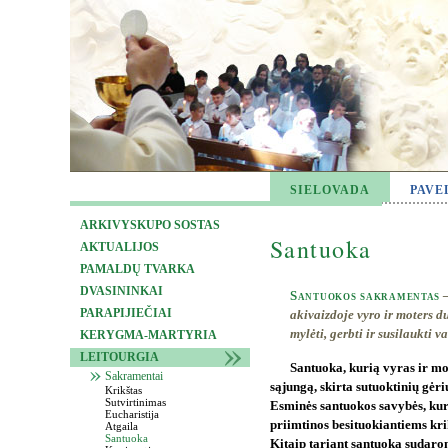
SIELOVADA
PAVE
ARKIVYSKUPO SOSTAS
Santuoka
AKTUALIJOS
PAMALDŲ TVARKA
DVASININKAI
Santuokos sakramentas
—
PARAPIJIEČIAI
akivaizdoje vyro ir moters d
mylėti, gerbti ir susilaukti v
KERYGMA-MARTYRIA
LEITOURGIA
Santuoka, kurią vyras ir m
Sakramentai
sąjungą, skirta sutuoktinių gėr
Krikštas
Sutvirtinimas
Esminės santuokos savybės, kuri
Eucharistija
priimtinos besituokiantiems k
Atgaila
Santuoka
Kitaip tariant santuoka sudarom