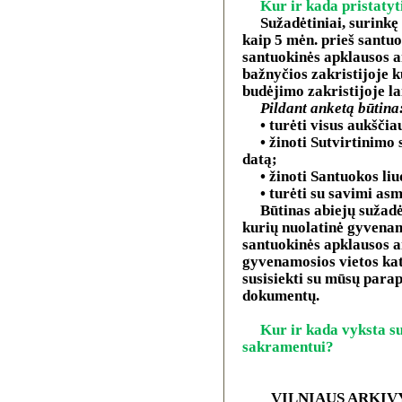
Kur ir kada pristaty
Sužadėtiniai, surink
kaip 5 mėn. prieš santuo
santuokinės apklausos a
bažnyčios zakristijoje 
budėjimo zakristijoje la
Pildant anketą būtina
• turėti visus aukšči
• žinoti Sutvirtinimo
datą;
• žinoti Santuokos li
• turėti su savimi a
Būtinas abiejų sužadė
kurių nuolatinė gyvenamo
santuokinės apklausos an
gyvenamosios vietos kat
susisiekti su mūsų parap
dokumentų.
Kur ir kada vyksta s
sakramentui?
VILNIAUS ARKIV