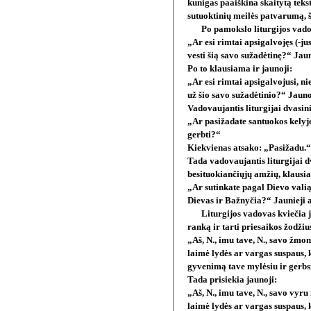
kunigas paaiškina skaitytą teks
sutuoktinių meilės patvarumą, 
Po pamokslo liturgijos vad
„Ar esi rimtai apsigalvojęs (-ju
vesti šią savo sužadėtinę?“ Jau
Po to klausiama ir jaunoji:
„Ar esi rimtai apsigalvojusi, ni
už šio savo sužadėtinio?“ Jauno
Vadovaujantis liturgijai dvasin
„Ar pasižadate santuokos kelyje
gerbti?“
Kiekvienas atsako: „Pasižadu.“
Tada vadovaujantis liturgijai d
besituokiančiųjų amžių, klausia
„Ar sutinkate pagal Dievo valią 
Dievas ir Bažnyčia?“ Jaunieji 
Liturgijos vadovas kviečia 
ranką ir tarti priesaikos žodžiu
„Aš, N., imu tave, N., savo žmon
laimė lydės ar vargas suspaus, k
gyvenimą tave mylėsiu ir gerb
Tada prisiekia jaunoji:
„Aš, N., imu tave, N., savo vyru 
laimė lydės ar vargas suspaus, k