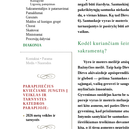
Kunigystė
Ligonių patepimas
negali būti išardyta. Santuokinį
Sakramentalijos ir patarnavimai
pakrikštytųjų santuoka niekada 
Pamaldumai
du, o vienas kūnas. Ką tad Diev
Giesmės
6). Santuokoje vyras ir moteris 
Maldos už kunigus grupė
Chorai
tarnaujantys ir pasiryžę būti a
Skaitovai
vaikus.
Ministrantai
Procesijų dalyviai
Kodėl kuriančiam šeim
DIAKONIA
sakramentą?
Kontaktai
•
Parama
Vyro ir moters meilėje atsis
Medis
•
Nuorodos
Bažnyčios meilė. Taip kaip Diev
Dievo akivaizdoje apsisprendžia
ir globoti — priima Santuokos 
sąjungai, vaikų gerovei ir saug
PARAPIJIEČIUS
mylinčiais žmonėmis.
KVIEČIAME JUNGTIS Į
Gyvenimas susidėjus kartu be 
VEIKLAS IR
TARNYSTES
poroje vyras ir moteris meluoja
KATEDROS
nei kito asmens, nei paties Diev
PARAPIJOJE:
gyvenimą, kad prisiimtume atsa
2026 metų veiklos ir
Intymūs santykiai be santuoko
tarnystės
išreiškiamas troškimas dovanoti
kitą, o iš tiesų asmenys neprisi