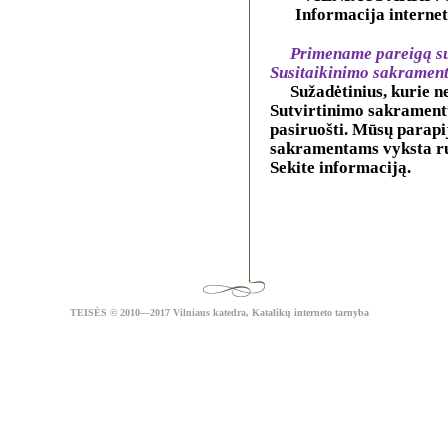
Informacija internet
Primename pareigą su
Susitaikinimo sakramentą 
Sužadėtinius, kurie 
Sutvirtinimo sakramentų
pasiruošti. Mūsų parapi
sakramentams vyksta ru
Sekite informaciją.
TEISĖS
© 2010—2017 Vilniaus katedra,
Katalikų interneto tarnyba