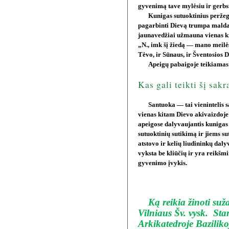
gyvenimą tave mylėsiu ir gerb
Kunigas sutuoktinius peržegn
pagarbinti Dievą trumpa malda
jaunavedžiai užmauna vienas ki
„N., imk šį žiedą — mano meilė
Tėvo, ir Sūnaus, ir Šventosios 
Apeigų pabaigoje teikiamas
Kas gali teikti šį sak
Santuoka — tai vienintelis s
vienas kitam Dievo akivaizdoje 
apeigose dalyvaujantis kunigas
sutuoktinių sutikimą ir jiems 
atstovo ir kelių liudininkų dal
vyksta be kliūčių ir yra reikšm
gyvenimo įvykis.
Ką reikia žinoti suž
Vilniaus Šv. vysk.
Stan
Arkikatedroje Baziliko