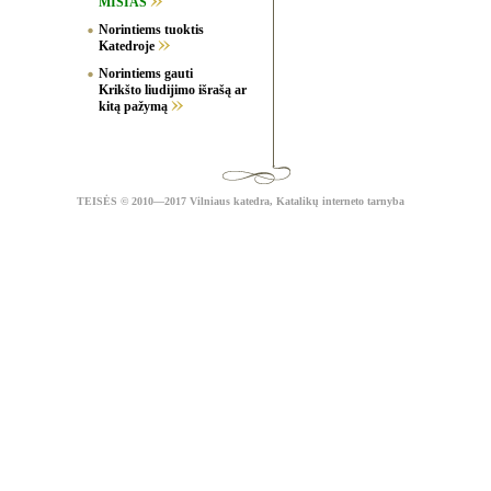
MIŠIAS
Norintiems tuoktis
Katedroje
Norintiems gauti
Krikšto liudijimo išrašą ar
kitą pažymą
TEISĖS
© 2010—2017 Vilniaus katedra,
Katalikų interneto tarnyba