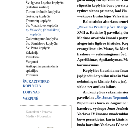
gavo naują vardą. 1630 m. Viln
Šv. Ignaco Lojolos koplyčia
rūpesčiu koplyčia buvo perstaty
(katedros raštinė)
rytinės sienos primena, kad čia
Turino drobulės koplyčia
Goštautų koplyčia
vyskupas Eustachijus Valaviči
Tremtinių koplyčia
Balto stiuko altoriaus centr
Šv. Vladislovo koplyčia
„Nekaltai Pradėtoji Švč. Merge
Valavičių (Karališkoji)
XVII a. Kadaise šį paveikslą den
koplyčia
Motinos atvaizdo žmonės patyr
Gailestingumo koplyčia
Šv. Stanislovo koplyčia
alegorinės figūros iš stiuko. K
Šv. Petro koplyčia
evangelistai: šv. Matas, šv. Mor
Zakristija
freskose — reikšmingiausi Švč.
Paveikslai
Apreiškimas, Apsilankymas, M
Vargonai
karūnavimas.
Antkapiniai paminklai ir
epitafijos
Koplyčios šiauriniame fasa
Požemiai
įspėjančiu lotynišku užrašu
Viol
nelaimingas kūrinio žalotojas)
ŠV. KAZIMIERO
KOPLYČIA
siekia net antikos laikus.
LOBYNAS
Ant koplyčios vakarinės si
paveikslas
„Šv. Jonas Nepomuka
VARPINĖ
Nepomukas buvo šv. Augustino r
katedros, vyskupo Jono Jenštein
Kontaktai
•
Parama
Vaclovo IV žmonos nuodėmklaus
Medis
•
Nuorodos
buvo persekiotas, kartu kitais 
būdo karalius Vaclovas IV norėj