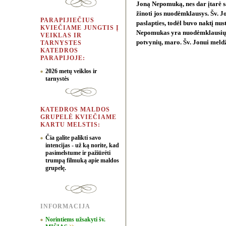
Joną Nepomuką, nes dar įtarė sa
žinoti jos nuodėmklausys. Šv. 
PARAPIJIEČIUS
paslapties, todėl buvo naktį nus
KVIEČIAME JUNGTIS Į
Nepomukas yra nuodėmklausių i
VEIKLAS IR
potvynių, maro. Šv. Jonui meldž
TARNYSTES
KATEDROS
PARAPIJOJE:
2026 metų veiklos ir
tarnystės
KATEDROS MALDOS
GRUPELĖ KVIEČIAME
KARTU MELSTIS:
Čia galite palikti savo
intencijas - už ką norite, kad
pasimelstume ir pažiūrėti
trumpą filmuką apie maldos
grupelę.
INFORMACIJA
Norintiems užsakyti šv.