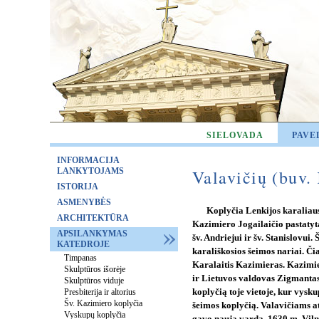
SIELOVADA
PAVE
INFORMACIJA
LANKYTOJAMS
Valavičių (buv. 
ISTORIJA
ASMENYBĖS
Koplyčia Lenkijos karaliaus
ARCHITEKTŪRA
Kazimiero Jogailaičio pastatyta
APSILANKYMAS
šv. Andriejui ir šv. Stanislovui.
KATEDROJE
karališkosios šeimos nariai. Či
Timpanas
Karalaitis Kazimieras. Kazimier
Skulptūros išorėje
ir Lietuvos valdovas Zigmantas
Skulptūros viduje
Presbiterija ir altorius
koplyčią toje vietoje, kur vysk
Šv. Kazimiero koplyčia
šeimos koplyčią. Valavičiams ati
Vyskupų koplyčia