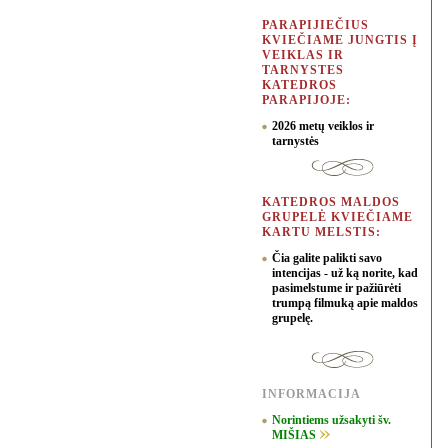
PARAPIJIEČIUS
KVIEČIAME JUNGTIS Į
VEIKLAS IR
TARNYSTES
KATEDROS
PARAPIJOJE:
2026 metų veiklos ir
tarnystės
KATEDROS MALDOS
GRUPELĖ KVIEČIAME
KARTU MELSTIS:
Čia galite palikti savo
intencijas - už ką norite, kad
pasimelstume ir pažiūrėti
trumpą filmuką apie maldos
grupelę.
INFORMACIJA
Norintiems užsakyti šv.
MIŠIAS