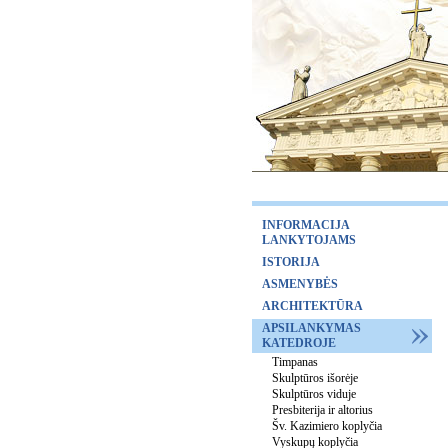
INFORMACIJA
LANKYTOJAMS
ISTORIJA
ASMENYBĖS
ARCHITEKTŪRA
APSILANKYMAS
KATEDROJE
Timpanas
Skulptūros išorėje
Skulptūros viduje
Presbiterija ir altorius
Šv. Kazimiero koplyčia
Vyskupų koplyčia