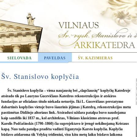
SIELOVADA
PAVELDAS
ŠV. KAZIMIERAS
Šv. Stanislovo koplyčia
Šv. Stanislovo koplyčia – viena naujausių bei „slapčiausių“ koplyčių Katedroje
atsirado tik po Lauryno Gucevičiaus Katedros rekonstrukcijos ir atskiros
fundacijos ar oficialaus titulo niekada neturėjo. Iki L. Gucevičiaus perstatymo
dabartinės koplyčios vietoje buvo šiaurinis įėjimas į Katedrą, rekonstrukcijos metu
pastūmėtas Didžiojo altoriaus link. Atsiradusi uždara patalpa buvo naudojama
kaip sandėlis iki 1837 m., kol architektas, Vilniaus klasicizmo atstovas prof.
Karolis Podčašinskis (1790–1860) čia suprojektavo ir įrengė nekilnojamą Kristaus
kapą. Nuo tada patalpa pradėta vadinti Išganytojo Karsto koplyčia. Koplyčia
būdavo atidaroma tik Velykų tridieniui, visu kitu metų laiku būdavo laikoma