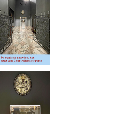
Šv. Stanislovo koplyčioje.
Kun.
Virginijaus Česnulevičiaus fotografija