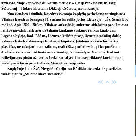
uždaryta. Šioje koplyčioje du kartus metuose – Didįjį Penktadienį ir Didįjį
Šeštadienį – būdavo išstatoma Didžioji Goštautų monstrancija.
Nuo šiandien į titulinio Katedros šventojo koplyčią perkeliama vertingiausia
Vilniaus katedros brangenybė, seniausias relikvijorius Lietuvoje – „Šv. Stanislovo
ranka“. Apie 1500–1503 m. Vilniaus auksakalių sukurtas sidabrinis paauksuotas
rankos pavidalo relikvijorius talpina kankinio vyskupo rankos kaulo dalį.
Legenda byloja, kad 1388 m., Lietuvos krikšto proga, šventojo palaikų dalelę
Vilniaus katedrai dovanojo Krokuvos kapitula. Įstabaus kūrinio forma itin
plastiška, nestokojanti natūralizmo, realistiška puošni vyskupiško puošnaus
drabužio rankovės traktuotė neturi analogų kitose šalyse. Manoma, kad ant
relikvijoriaus piršto užmautas žiedas su safyru kadaise priklausė kuriam nors
vyskupui ir buvo paaukotas šv. Stanislovui kaip votas.
Koplyčioje kabo Švč. Mergelės Marijos su Kūdikiu atvaizdas ir paveikslas
vaizduojantis „Šv. Stanislovo stebuklą“.