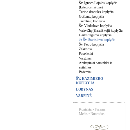
Šv. Ignaco Lojolos koplyčia
(katedros raštinė)
Turino drobulės koplyčia
Goštautų koplyčia
Tremtinių koplyčia
Šv. Vladislovo koplyčia
Valavičių (Karališkoji) koplyčia
Gailestingumo koplyčia
Šv. Stanislovo koplyčia
Šv. Petro koplyčia
Zakristija
Paveikslai
Vargonai
Antkapiniai paminklai ir
epitafijos
Požemiai
ŠV. KAZIMIERO
KOPLYČIA
LOBYNAS
VARPINĖ
Kontaktai
•
Parama
Medis
•
Nuorodos