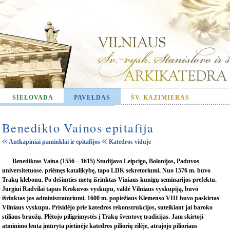
SIELOVADA
PAVELDAS
ŠV. KAZIMIERAS
Benedikto Vainos epitafija
Antkapiniai paminklai ir epitafijos
Katedros viduje
Benediktas Vaina (1556—1615) Studijavo Leipcigo, Bolonijos, Paduvos
universitetuose. priėmęs katalikybę, tapo LDK sekretoriumi. Nuo 1576 m. buvo
Trakų klebonu. Po dešimties metų išrinktas Viniaus kunigų seminarijos prefektu.
Jurgiui Radvilai tapus Krokuvos vyskupu, valdė Vilniaus vyskupiją, buvo
išrinktas jos administratoriumi. 1600 m. popiežiaus Klemenso VIII buvo paskirtas
Vilniaus vyskupu. Prisidėjo prie katedros rekonstrukcijos, suteikiant jai baroko
stiliaus bruožų. Plėtojo piligrimystės į Trakų šventovę tradicijas. Jam skirtoji
atminimo lenta įmūryta pietinėje katedros piliorių eilėje, atrajojo pilioriaus