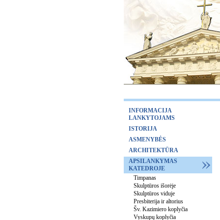
INFORMACIJA
LANKYTOJAMS
ISTORIJA
ASMENYBĖS
ARCHITEKTŪRA
APSILANKYMAS
KATEDROJE
Timpanas
Skulptūros išorėje
Skulptūros viduje
Presbiterija ir altorius
Šv. Kazimiero koplyčia
Vyskupų koplyčia