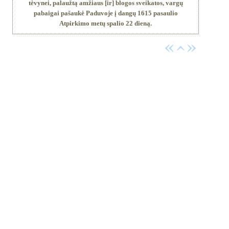
tėvynei, palaužtą amžiaus [ir] blogos sveikatos, vargų
pabaigai pašaukė Paduvoje į dangų 1615 pasaulio
Atpirkimo metų spalio 22 dieną.