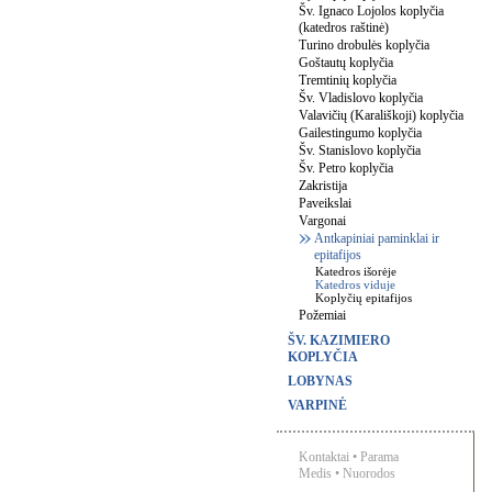
Šv. Ignaco Lojolos koplyčia
(katedros raštinė)
Turino drobulės koplyčia
Goštautų koplyčia
Tremtinių koplyčia
Šv. Vladislovo koplyčia
Valavičių (Karališkoji) koplyčia
Gailestingumo koplyčia
Šv. Stanislovo koplyčia
Šv. Petro koplyčia
Zakristija
Paveikslai
Vargonai
Antkapiniai paminklai ir
epitafijos
Katedros išorėje
Katedros viduje
Koplyčių epitafijos
Požemiai
ŠV. KAZIMIERO
KOPLYČIA
LOBYNAS
VARPINĖ
Kontaktai
•
Parama
Medis
•
Nuorodos