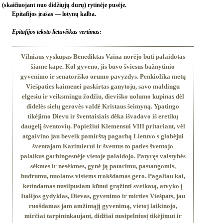
(skaičiuojant nuo didžiųjų durų) rytinėje pusėje.
Epitafijos įrašas — lotynų kalba.
Epitafijos teksto lietuviškas vertimas:
Vilniaus vyskupas Benediktas Vaina norėjo būti palaidotas
šiame kape. Kol gyveno, jis buvo šviesus bažnytinio
gyvenimo ir senatoriško orumo pavyzdys. Penkiolika metų
Viešpaties kaimenei paskirtas ganytoju, savo maldingu
elgesiu ir veiksmingu žodžiu, dieviško uolumo kupinas dėl
didelės sielų gerovės valdė Kristaus šeimyną. Ypatingo
tikėjimo Dievu ir šventaisiais dėka išvadavo iš eretikų
daugelį šventovių. Popiežiui Klemensui VIII pritariant, vėl
atgaivino jau beveik pamirštą pagarbą Lietuvo s globėjui
šventajam Kazimierui ir šventus to paties šventojo
palaikus garbingesnėje vietoje palaidojo. Patyręs valstybės
sėkmes ir nesėkmes, gynė ją patarimu, pastangomis,
budrumu, nuolatos visiems trokšdamas gero. Pagaliau kai,
ketindamas nusilpusiam kūnui grąžinti sveikatą, atvyko į
Italijos gydyklas, Dievas, gyvenimo ir mirties Viešpats, jau
ruošdamas jam amžintąjį gyvenimą, vietoj laikinojo,
mirčiai tarpininkaujant, didžiai nusipelniusį tikėjimui ir