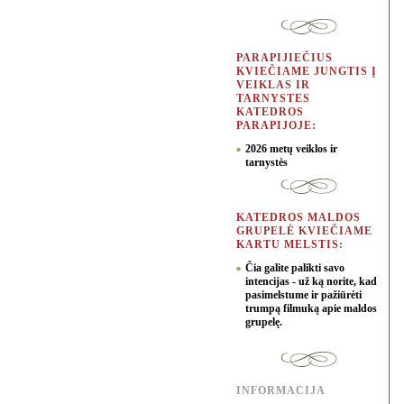
PARAPIJIEČIUS
KVIEČIAME JUNGTIS Į
VEIKLAS IR
TARNYSTES
KATEDROS
PARAPIJOJE:
2026 metų veiklos ir
tarnystės
KATEDROS MALDOS
GRUPELĖ KVIEČIAME
KARTU MELSTIS:
Čia galite palikti savo
intencijas - už ką norite, kad
pasimelstume ir pažiūrėti
trumpą filmuką apie maldos
grupelę.
INFORMACIJA