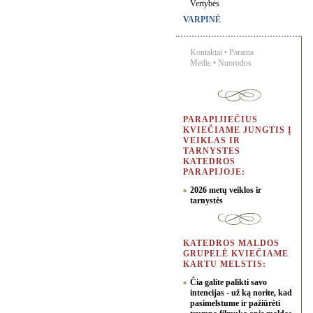
Vertybės
VARPINĖ
Kontaktai
•
Parama
Medis
•
Nuorodos
PARAPIJIEČIUS
KVIEČIAME JUNGTIS Į
VEIKLAS IR
TARNYSTES
KATEDROS
PARAPIJOJE:
2026 metų veiklos ir
tarnystės
KATEDROS MALDOS
GRUPELĖ KVIEČIAME
KARTU MELSTIS:
Čia galite palikti savo
intencijas - už ką norite, kad
pasimelstume ir pažiūrėti