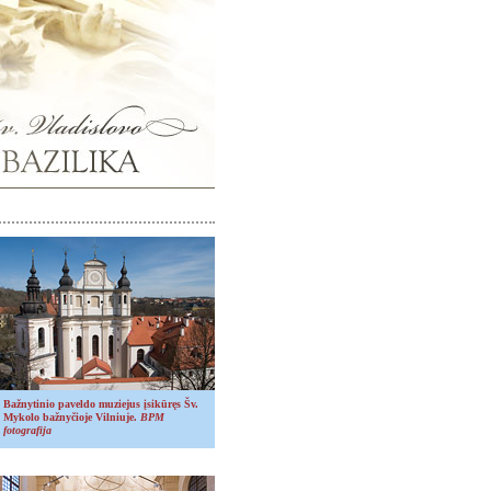
Bažnytinio paveldo muziejus įsikūręs Šv.
Mykolo bažnyčioje Vilniuje.
BPM
fotografija