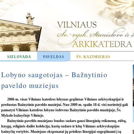
SIELOVADA
PAVELDAS
ŠV. KAZIMIERAS
Lobyno saugotojas – Bažnytinio
paveldo muziejus
2006 m. visas Vilniaus katedros lobynas grąžintas Vilniaus arkivyskupijai ir
perduotas Bažnytinio paveldo muziejui. Nuo 2009 m. spalio 18 d. visi norintieji gali
pamatyti Vilniaus katedros lobyno šedevrus Bažnytinio paveldo muziejuje, Šv.
Mykolo bažnyčioje Vilniuje.
Bažnytinio paveldo muziejaus fondus sudaro gausi liturginių reikmenų, rūbų,
knygų, religinės dailės kolekcija, kurią sudaro ir kitų Vilniaus arkivyskupijos
bažnyčių vertybės. Muziejaus eksponatai jų prieikus liturgijai sugrąžinami į tą