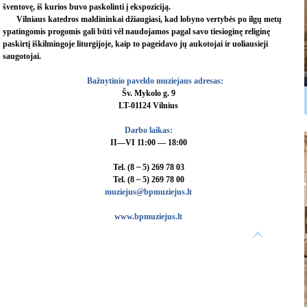
šventovę, iš kurios buvo paskolinti į ekspoziciją.
Vilniaus katedros maldininkai džiaugiasi, kad lobyno vertybės po ilgų metų
ypatingomis progomis gali būti vėl naudojamos pagal savo tiesioginę religinę
paskirtį iškilmingoje liturgijoje, kaip to pageidavo jų aukotojai ir uoliausieji
saugotojai.
Bažnytinio paveldo muziejaus adresas:
Šv. Mykolo g. 9
LT-01124 Vilnius
Darbo laikas:
II—VI 11:00 — 18:00
Tel. (8 ~ 5) 269 78 03
Tel. (8 ~ 5) 269 78 00
muziejus@bpmuziejus.lt
www.bpmuziejus.lt