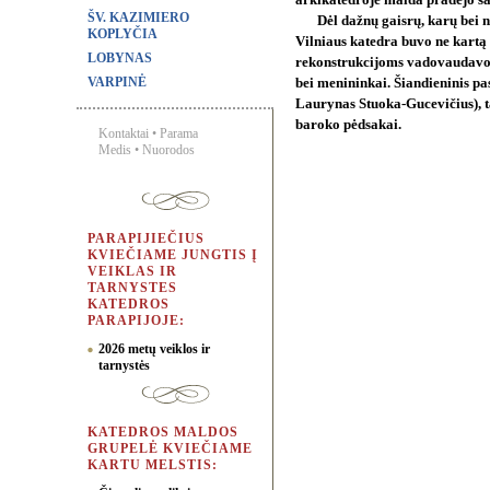
arkikatedroje malda pradėjo sav
ŠV. KAZIMIERO
Dėl dažnų gaisrų, karų bei 
KOPLYČIA
Vilniaus katedra buvo ne kartą
LOBYNAS
rekonstrukcijoms vadovaudavo ž
VARPINĖ
bei menininkai. Šiandieninis past
Laurynas Stuoka-Gucevičius), ta
baroko pėdsakai.
Kontaktai
•
Parama
Medis
•
Nuorodos
PARAPIJIEČIUS
KVIEČIAME JUNGTIS Į
VEIKLAS IR
TARNYSTES
KATEDROS
PARAPIJOJE:
2026 metų veiklos ir
tarnystės
KATEDROS MALDOS
GRUPELĖ KVIEČIAME
KARTU MELSTIS: