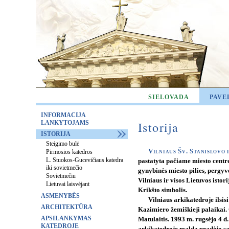
SIELOVADA
PAVE
INFORMACIJA
LANKYTOJAMS
Istorija
ISTORIJA
Steigimo bulė
Vilniaus Šv. Stanislovo 
Pirmosios katedros
L. Stuokos-Gucevičiaus katedra
pastatyta pačiame miesto centre
iki sovietmečio
gynybinės miesto pilies, pergyv
Sovietmečiu
Vilniaus ir visos Lietuvos istor
Lietuvai laisvėjant
Krikšto simbolis.
ASMENYBĖS
Vilniaus arkikatedroje ilsis
ARCHITEKTŪRA
Kazimiero žemiškieji palaikai
APSILANKYMAS
Matulaitis. 1993 m. rugsėjo 4 d
KATEDROJE