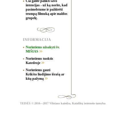
Čia galite palikti savo
intencijas - už ką norite, kad
pasimelstume ir pažiūrėti
trumpą filmuką apie maldos
grupelę.
INFORMACIJA
Norintiems užsakyti šv.
MIŠIAS
Norintiems tuoktis
Katedroje
Norintiems gauti
Krikšto liudijimo išrašą ar
kitą pažymą
TEISĖS
© 2010—2017 Vilniaus katedra,
Katalikų interneto tarnyba