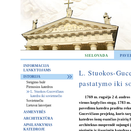
SIELOVADA
PAVE
INFORMACIJA
LANKYTOJAMS
L. Stuokos-Guce
ISTORIJA
pastatymo iki s
Steigimo bulė
Pirmosios katedros
L. Stuokos-Gucevičiaus
katedra iki sovietmečio
1769 m. rugsėjo 2 d. audros
Sovietmečiu
vienos koplyčios stogą. 1783 m
Lietuvai laisvėjant
pavedimu katedra pradėta reko
ASMENYBĖS
Gucevičiaus projektą, kuris tarp
ARCHITEKTŪRA
katedros šonų esančias įvairių
APSILANKYMAS
architektas nusprendė sujungt
KATEDROJE
pietinėje ir šiaurinėje katedros