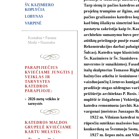
ŠV. KAZIMIERO
Tarp sienų ir pačios katedros a
KOPLYČIA
projektą trumpino ar ilgino, au
LOBYNAS
pačios gražiausios katedros kop
kad būtų išlaikyta simetrinė ko
VARPINĖ
pastatyta zakristija kaip šv. K
architekto sumanymu buvo persta
Kontaktai
•
Parama
atitiktų priešingoje pusėje esa
Medis
•
Nuorodos
Rekonstrukcijos darbai pabaigt
Šulcas). Katedra tapo klasicisti
Šv. Kazimiero ir Šv. Stanislovo 
nuverstos ir sunaikintos). Fasad
PARAPIJIEČIUS
italų skulptorius Tomasso Righ
KVIEČIAME JUNGTIS Į
bažnyčios atkelta ir šoniniuose
VEIKLAS IR
TARNYSTES
vaizduojančių Lietuvos kunigaik
KATEDROS
pradžioje stogas uždengtas vari
PARAPIJOJE:
prižiūrėjo architektas P. Rosis.
2026 metų veiklos ir
nuplėšė ir išsigabeno į Vokieti
tarnystės
katedra remontuota (archit. Kar
vargonai (meistras Juozapas Ra
1922 m. Vilniaus katedrai 
KATEDROS MALDOS
rūpesčiu suteiktas mažosios bazi
GRUPELĖ KVIEČIAME
konkordatą su Šventuoju Sostu,
KARTU MELSTIS:
1927 m. liepos mėn. ant Viln