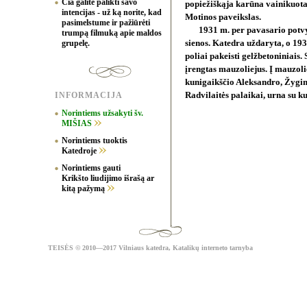
Čia galite palikti savo
popiežiškąja karūna vainikuota
intencijas - už ką norite, kad
Motinos paveikslas.
pasimelstume ir pažiūrėti
1931 m. per pavasario potvy
trumpą filmuką apie maldos
grupelę.
sienos. Katedra uždaryta, o 19
poliai pakeisti gelžbetoniniais.
įrengtas mauzoliejus. Į mauzolie
kunigaikščio Aleksandro, Žygi
INFORMACIJA
Radvilaitės palaikai, urna su k
Norintiems užsakyti šv.
MIŠIAS
Norintiems tuoktis
Katedroje
Norintiems gauti
Krikšto liudijimo išrašą ar
kitą pažymą
TEISĖS
© 2010—2017 Vilniaus katedra,
Katalikų interneto tarnyba