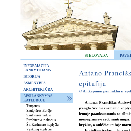
SIELOVADA
PAVE
INFORMACIJA
LANKYTOJAMS
Antano Pranciš
ISTORIJA
epitafija
ASMENYBĖS
ARCHITEKTŪRA
Antkapiniai paminklai ir epit
APSILANKYMAS
KATEDROJE
Antanas Pranciškus Audzevi
Timpanas
įrengta Švč. Sakramento koplyč
Skulptūros išorėje
lentoje paauksuotomis raidėmis 
Skulptūros viduje
monograma-vardo santrumpa. Vi
Presbiterija ir altorius
Šv. Kazimiero koplyčia
kryžius, o aukščiau nišoje marm
Vyskupų koplyčia
Epitafijos įrašas — lotynų k