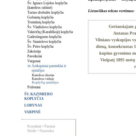
Šv. Ignaco Lojolos koplyčia
(katedros raštinė)
Lietuviškas teksto vertimas:
Turino drobulės koplyčia
Goštautų koplyčia
Tremtinių koplyčia
Geriausiajam g
Šv. Vladislovo koplyčia
Valavičių (Karališkoji) koplyčia
Antanas Pra
Gailestingumo koplyčia
Vilniaus vyskupijos v
Šv. Stanislovo koplyčia
Šv. Petro koplyčia
dieną, konsekruotas 1
Zakristija
kupino gyvenimo me
Paveikslai
Viešpatį 1895 metų 
Vargonai
Antkapiniai paminklai ir
epitafijos
Katedros išorėje
Katedros viduje
Koplyčių epitafijos
Požemiai
ŠV. KAZIMIERO
KOPLYČIA
LOBYNAS
VARPINĖ
Kontaktai
•
Parama
Medis
•
Nuorodos