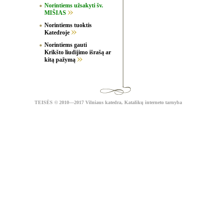
Norintiems užsakyti šv.
MIŠIAS
Norintiems tuoktis
Katedroje
Norintiems gauti
Krikšto liudijimo išrašą ar
kitą pažymą
TEISĖS
© 2010—2017 Vilniaus katedra,
Katalikų interneto tarnyba