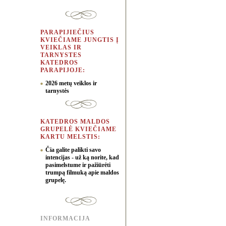
PARAPIJIEČIUS
KVIEČIAME JUNGTIS Į
VEIKLAS IR
TARNYSTES
KATEDROS
PARAPIJOJE:
2026 metų veiklos ir
tarnystės
KATEDROS MALDOS
GRUPELĖ KVIEČIAME
KARTU MELSTIS:
Čia galite palikti savo
intencijas - už ką norite, kad
pasimelstume ir pažiūrėti
trumpą filmuką apie maldos
grupelę.
INFORMACIJA