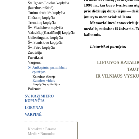
Šv. Ignaco Lojolos koplyčia
1990 m., kai buvo tvarkoma atg
(katedros raštinė)
prie didžiųjų durų (įėjus — deši
Turino drobulės koplyčia
įmūryta memorialinė lenta.
Goštautų koplyčia
Tremtinių koplyčia
Memorialinės lentos viršuje
Šv. Vladislovo koplyčia
medalis, nukaltas iš žalvario. T
Valavičių (Karališkoji) koplyčia
kalbomis.
Gailestingumo koplyčia
Šv. Stanislovo koplyčia
Lietuviškai parašyta:
Šv. Petro koplyčia
Zakristija
Paveikslai
Vargonai
LIETUVOS KATALIK
Antkapiniai paminklai ir
TAUT
epitafijos
IR VILNIAUS VYSKU
Katedros išorėje
Katedros viduje
Koplyčių epitafijos
Požemiai
ŠV. KAZIMIERO
KOPLYČIA
LOBYNAS
VARPINĖ
Kontaktai
•
Parama
Medis
•
Nuorodos