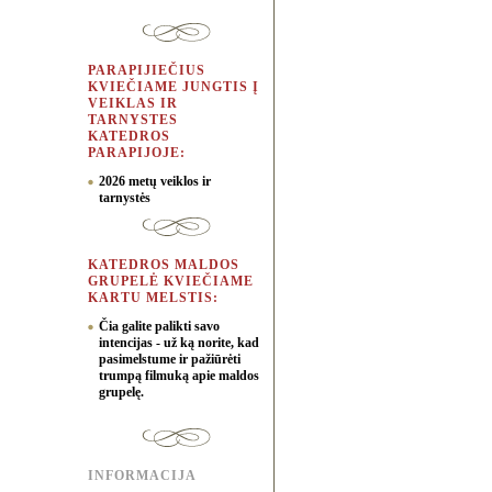
PARAPIJIEČIUS
KVIEČIAME JUNGTIS Į
VEIKLAS IR
TARNYSTES
KATEDROS
PARAPIJOJE:
2026 metų veiklos ir
tarnystės
KATEDROS MALDOS
GRUPELĖ KVIEČIAME
KARTU MELSTIS:
Čia galite palikti savo
intencijas - už ką norite, kad
pasimelstume ir pažiūrėti
trumpą filmuką apie maldos
grupelę.
INFORMACIJA