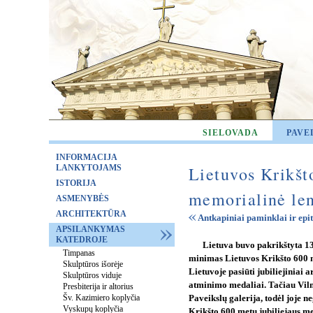
SIELOVADA
PAVE
INFORMACIJA
LANKYTOJAMS
Lietuvos Krikšto
ISTORIJA
memorialinė le
ASMENYBĖS
ARCHITEKTŪRA
Antkapiniai paminklai ir epit
APSILANKYMAS
KATEDROJE
Lietuva buvo pakrikštyta 1
Timpanas
minimas Lietuvos Krikšto 600 m
Skulptūros išorėje
Lietuvoje pasiūti jubiliejiniai ar
Skulptūros viduje
atminimo medaliai. Tačiau Viln
Presbiterija ir altorius
Šv. Kazimiero koplyčia
Paveikslų galerija, todėl joje n
Vyskupų koplyčia
Krikšto 600 metų jubiliejaus med