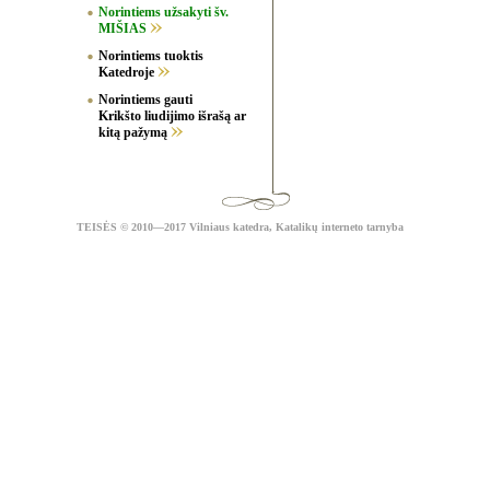
Norintiems užsakyti šv.
MIŠIAS
Norintiems tuoktis
Katedroje
Norintiems gauti
Krikšto liudijimo išrašą ar
kitą pažymą
TEISĖS
© 2010—2017 Vilniaus katedra,
Katalikų interneto tarnyba