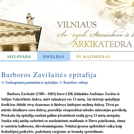
SIELOVADA
PAVELDAS
ŠV. KAZIMIERAS
Barboros Zavišaitės epitafija
Antkapiniai paminklai ir epitafijos
Katedros viduje
Barbora Zavišaitė (1589—1603) buvo LDK iždininko Andriaus Zavišos ir
Sofijos Valavičiūtės dukra, mirė sulaukusi vos 13 metų. Jai skirtoje epitafijoje
išreikštas didelis tėvų skausmas ir liūdesys laidojant mylimą dukrą. Tėvai po
mirties idealizavo savo dukrą, puoselėjo visapusiškai tobulos mirusiojos paveikslą.
Perskaitę šią epitafiją sunkiai galime įsivaizduoti realią gyvą 13 metų mergaitę.
Sunku tokį amžių suderinti su nuolatinėmis maldomis ir Dievo paieškomis, rimta
ir santūria kalbėsena, dievobaimingumu. Nelabai įprasta apibūdinti vaiką kaip
išsižadėjusį puikybės, padedantį vargšams ar brandų sprendimais.