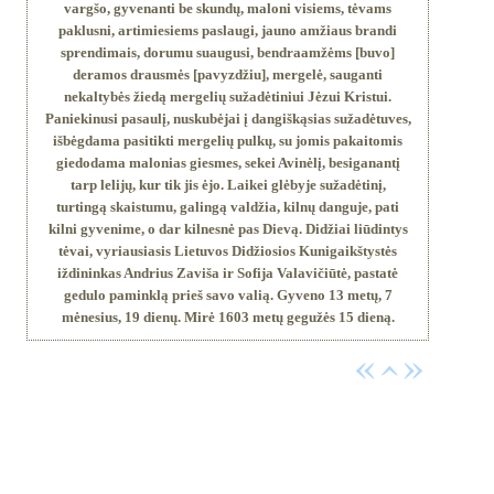
vargšo, gyvenanti be skundų, maloni visiems, tėvams
paklusni, artimiesiems paslaugi, jauno amžiaus brandi
sprendimais, dorumu suaugusi, bendraamžėms [buvo]
deramos drausmės [pavyzdžiu], mergelė, sauganti
nekaltybės žiedą mergelių sužadėtiniui Jėzui Kristui.
Paniekinusi pasaulį, nuskubėjai į dangiškąsias sužadėtuves,
išbėgdama pasitikti mergelių pulkų, su jomis pakaitomis
giedodama malonias giesmes, sekei Avinėlį, besiganantį
tarp lelijų, kur tik jis ėjo. Laikei glėbyje sužadėtinį,
turtingą skaistumu, galingą valdžia, kilnų danguje, pati
kilni gyvenime, o dar kilnesnė pas Dievą. Didžiai liūdintys
tėvai, vyriausiasis Lietuvos Didžiosios Kunigaikštystės
iždininkas Andrius Zaviša ir Sofija Valavičiūtė, pastatė
gedulo paminklą prieš savo valią. Gyveno 13 metų, 7
mėnesius, 19 dienų. Mirė 1603 metų gegužės 15 dieną.