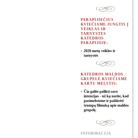
PARAPIJIEČIUS
KVIEČIAME JUNGTIS Į
VEIKLAS IR
TARNYSTES
KATEDROS
PARAPIJOJE:
2026 metų veiklos ir
tarnystės
KATEDROS MALDOS
GRUPELĖ KVIEČIAME
KARTU MELSTIS:
Čia galite palikti savo
intencijas - už ką norite, kad
pasimelstume ir pažiūrėti
trumpą filmuką apie maldos
grupelę.
INFORMACIJA