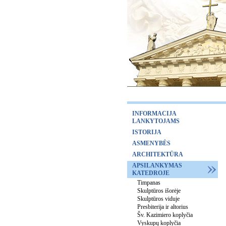
INFORMACIJA
LANKYTOJAMS
ISTORIJA
ASMENYBĖS
ARCHITEKTŪRA
APSILANKYMAS
KATEDROJE
Timpanas
Skulptūros išorėje
Skulptūros viduje
Presbiterija ir altorius
Šv. Kazimiero koplyčia
Vyskupų koplyčia