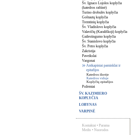
Šv. Ignaco Lojolos koplyčia
(katedros raštinė)
Turino drobulės koplyčia
Goštautų koplyčia
Tremtinių koplyčia
Šv. Vladislovo koplyčia
Valavičių (Karališkoji) koplyčia
Gailestingumo koplyčia
Šv. Stanislovo koplyčia
Šv. Petro koplyčia
Zakristija
Paveikslai
Vargonai
Antkapiniai paminklai ir
epitafijos
Katedros išorėje
Katedros viduje
Koplyčių epitafijos
Požemiai
ŠV. KAZIMIERO
KOPLYČIA
LOBYNAS
VARPINĖ
Kontaktai
•
Parama
Medis
•
Nuorodos