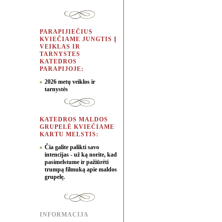
PARAPIJIEČIUS
KVIEČIAME JUNGTIS Į
VEIKLAS IR
TARNYSTES
KATEDROS
PARAPIJOJE:
2026 metų veiklos ir
tarnystės
KATEDROS MALDOS
GRUPELĖ KVIEČIAME
KARTU MELSTIS:
Čia galite palikti savo
intencijas - už ką norite, kad
pasimelstume ir pažiūrėti
trumpą filmuką apie maldos
grupelę.
INFORMACIJA