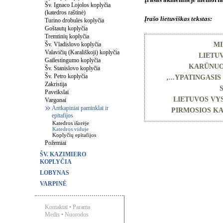
Įrašas akmeninėje memoriali
Šv. Ignaco Lojolos koplyčia
(katedros raštinė)
Įrašo lietuviškas tekstas:
Turino drobulės koplyčia
Goštautų koplyčia
Tremtinių koplyčia
Šv. Vladislovo koplyčia
M
Valavičių (Karališkoji) koplyčia
LIETU
Gailestingumo koplyčia
KARŪNUOT
Šv. Stanislovo koplyčia
Šv. Petro koplyčia
‚...YPATINGASI
Zakristija
S
Paveikslai
LIETUVOS VYS
Vargonai
Antkapiniai paminklai ir
PIRMOSIOS KA
epitafijos
Katedros išorėje
Katedros viduje
Koplyčių epitafijos
Požemiai
ŠV. KAZIMIERO
KOPLYČIA
LOBYNAS
VARPINĖ
Kontaktai
•
Parama
Medis
•
Nuorodos