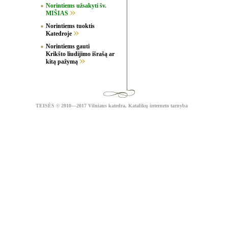
Norintiems užsakyti šv.
MIŠIAS
Norintiems tuoktis
Katedroje
Norintiems gauti
Krikšto liudijimo išrašą ar
kitą pažymą
TEISĖS
© 2010—2017 Vilniaus katedra,
Katalikų interneto tarnyba