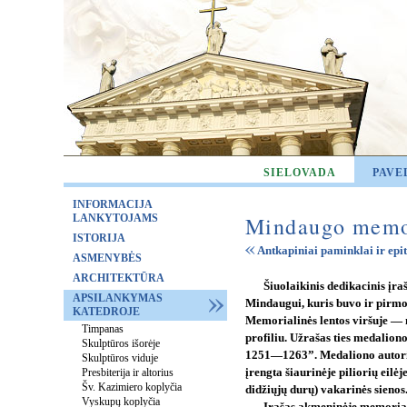
SIELOVADA
PAVE
INFORMACIJA
LANKYTOJAMS
Mindaugo memor
ISTORIJA
Antkapiniai paminklai ir epit
ASMENYBĖS
ARCHITEKTŪRA
Šiuolaikinis dedikacinis įra
APSILANKYMAS
Mindaugui, kuris buvo ir pirmos
KATEDROJE
Memorialinės lentos viršuje —
Timpanas
profiliu. Užrašas ties medalio
Skulptūros išorėje
1251—1263”. Medaliono autori
Skulptūros viduje
Presbiterija ir altorius
įrengta šiaurinėje piliorių eilėj
Šv. Kazimiero koplyčia
didžiųjų durų) vakarinės sienos
Vyskupų koplyčia