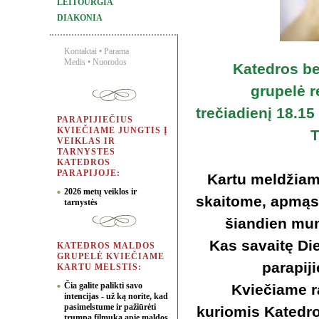
LEITOURGIA
DIAKONIA
Kontaktai
•
Parama
Medis
•
Nuorodos
Katedros b
grupelė r
trečiadienį 18.15
PARAPIJIEČIUS
KVIEČIAME JUNGTIS Į
T
VEIKLAS IR
TARNYSTES
KATEDROS
PARAPIJOJE:
Kartu meldžia
2026 metų veiklos ir
skaitome, apmąs
tarnystės
šiandien mum
Kas savaitę Die
KATEDROS MALDOS
GRUPELĖ KVIEČIAME
parapiji
KARTU MELSTIS:
Čia galite palikti savo
Kviečiame ra
intencijas - už ką norite, kad
pasimelstume ir pažiūrėti
kuriomis Katedr
trumpą filmuką apie maldos