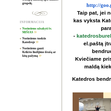
grupelę.
http://goo
Taip pat, jei 
kas vyksta Kate
INFORMACIJA
par
Norintiems užsakyti šv.
MIŠIAS
-
katedrosbure
Norintiems tuoktis
Katedroje
el.paštą įt
Norintiems gauti
bendru
Krikšto liudijimo išrašą ar
kitą pažymą
Kviečiame pris
maldą kiek
Katedros bend