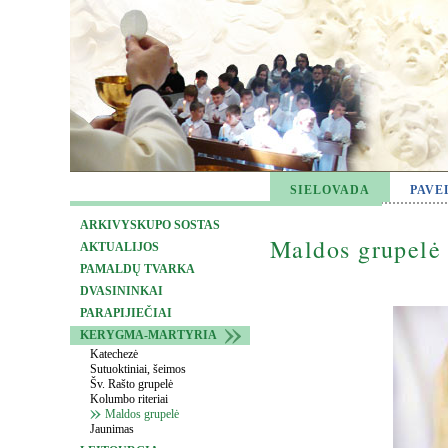
SIELOVADA
PAVE
ARKIVYSKUPO SOSTAS
Maldos grupelė
AKTUALIJOS
PAMALDŲ TVARKA
DVASININKAI
PARAPIJIEČIAI
KERYGMA-MARTYRIA
Katechezė
Sutuoktiniai, šeimos
Šv. Rašto grupelė
Kolumbo riteriai
Maldos grupelė
Jaunimas