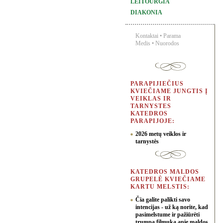
LEITOURGIA
DIAKONIA
Kontaktai
•
Parama
Medis
•
Nuorodos
PARAPIJIEČIUS
KVIEČIAME JUNGTIS Į
VEIKLAS IR
TARNYSTES
KATEDROS
PARAPIJOJE:
2026 metų veiklos ir
tarnystės
KATEDROS MALDOS
GRUPELĖ KVIEČIAME
KARTU MELSTIS:
Čia galite palikti savo
intencijas - už ką norite, kad
pasimelstume ir pažiūrėti
trumpą filmuką apie maldos