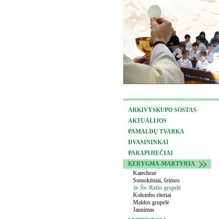
ARKIVYSKUPO SOSTAS
AKTUALIJOS
PAMALDŲ TVARKA
DVASININKAI
PARAPIJIEČIAI
KERYGMA-MARTYRIA
Katechezė
Sutuoktiniai, šeimos
Šv. Rašto grupelė
Kolumbo riteriai
Maldos grupelė
Jaunimas