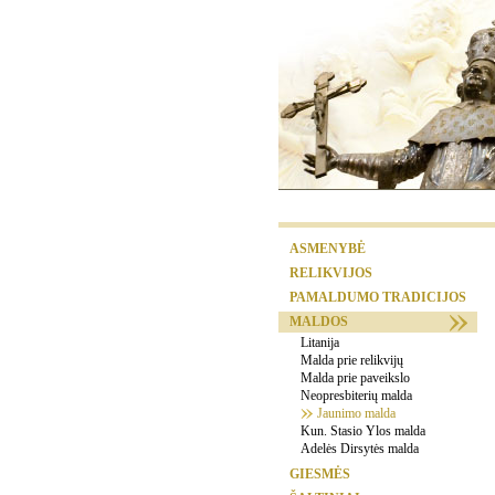
ASMENYBĖ
RELIKVIJOS
PAMALDUMO TRADICIJOS
MALDOS
Litanija
Malda prie relikvijų
Malda prie paveikslo
Neopresbiterių malda
Jaunimo malda
Kun. Stasio Ylos malda
Adelės Dirsytės malda
GIESMĖS