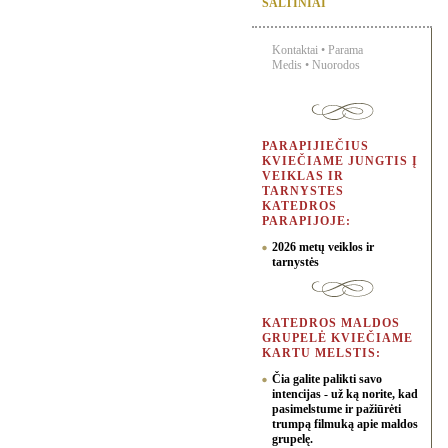
ŠALTINIAI
Kontaktai
•
Parama
Medis
•
Nuorodos
PARAPIJIEČIUS
KVIEČIAME JUNGTIS Į
VEIKLAS IR
TARNYSTES
KATEDROS
PARAPIJOJE:
2026 metų veiklos ir
tarnystės
KATEDROS MALDOS
GRUPELĖ KVIEČIAME
KARTU MELSTIS:
Čia galite palikti savo
intencijas - už ką norite, kad
pasimelstume ir pažiūrėti
trumpą filmuką apie maldos
grupelę.