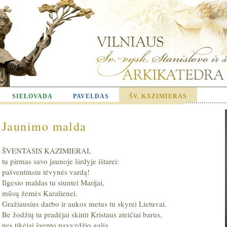
SIELOVADA
PAVELDAS
ŠV. KAZIMIERAS
Jaunimo malda
ŠVENTASIS KAZIMIERAI,
tu pirmas savo jaunoje širdyje ištarei:
pašventinsiu tėvynės vardą!
Ilgesio maldas tu siuntei Marijai,
mūsų žemės Karalienei.
Gražiausius darbo ir aukos metus tu skyrei Lietuvai.
Be žodžių tu pradėjai skinti Kristaus ateičiai barus,
nes tikėjai švento pavyzdžio galia.