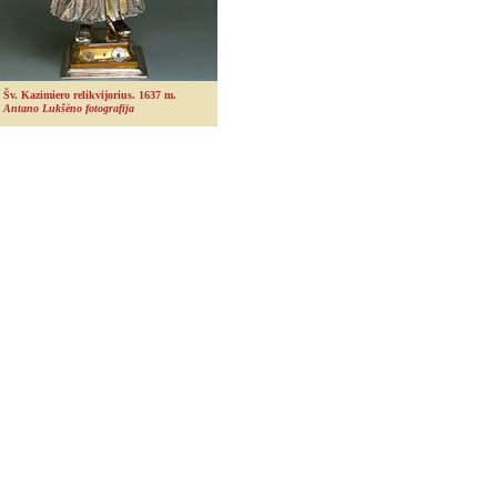
Šv. Kazimiero relikvijorius. 1637 m.
Antano Lukšėno fotografija