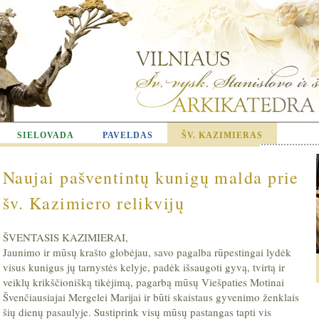
SIELOVADA
PAVELDAS
ŠV. KAZIMIERAS
Naujai pašventintų kunigų malda prie
šv. Kazimiero relikvijų
ŠVENTASIS KAZIMIERAI,
Jaunimo ir mūsų krašto globėjau, savo pagalba rūpestingai lydėk
visus kunigus jų tarnystės kelyje, padėk išsaugoti gyvą, tvirtą ir
veiklų krikščionišką tikėjimą, pagarbą mūsų Viešpaties Motinai
Švenčiausiajai Mergelei Marijai ir būti skaistaus gyvenimo ženklais
šių dienų pasaulyje. Sustiprink visų mūsų pastangas tapti vis