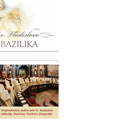
Neopresbiterių malda prie šv. Kazimiero
relikvijų.
Dainiaus Tunkūno fotografija