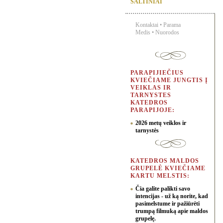
ŠALTINIAI
Kontaktai
•
Parama
Medis
•
Nuorodos
PARAPIJIEČIUS
KVIEČIAME JUNGTIS Į
VEIKLAS IR
TARNYSTES
KATEDROS
PARAPIJOJE:
2026 metų veiklos ir
tarnystės
KATEDROS MALDOS
GRUPELĖ KVIEČIAME
KARTU MELSTIS:
Čia galite palikti savo
intencijas - už ką norite, kad
pasimelstume ir pažiūrėti
trumpą filmuką apie maldos
grupelę.