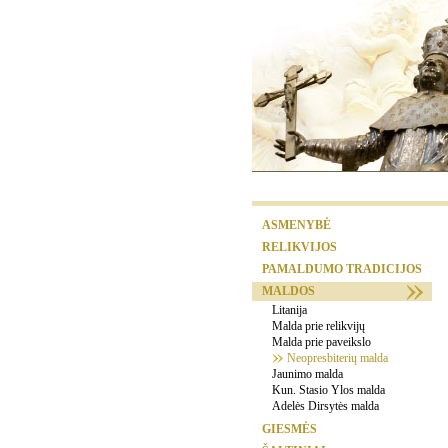
ASMENYBĖ
RELIKVIJOS
PAMALDUMO TRADICIJOS
MALDOS
Litanija
Malda prie relikvijų
Malda prie paveikslo
Neopresbiterių malda
Jaunimo malda
Kun. Stasio Ylos malda
Adelės Dirsytės malda
GIESMĖS