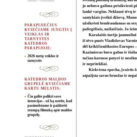
švelnių puošnių drabužių, kart
Medis
•
Nuorodos
jo nebuvo galima prisikviesti 
lankė vargšus. Neklausė tėvų ir 
santykiais įveikti džiovą. Mano
užsikrėsti bendraudamas su serg
PARAPIJIEČIUS
paliegėliais, našlaičiais. Jo šei
KVIEČIAME JUNGTIS Į
VEIKLAS IR
Karalaitis turėjo jaunuoliu
TARNYSTES
iš tėvo pusės Vladislovas Varni
KATEDROS
dėl krikščioniškosios Europos 
PARAPIJOJE:
Kazimieras buvo gabus ir išsila
2026 metų veiklos ir
tačiau karuose patyrė ir nesėkmi
tarnystės
ir nepritekliai.
Kiekviena epocha, įvairūs žm
atpažįsta savus bruožus ir nepa
KATEDROS MALDOS
GRUPELĖ KVIEČIAME
KARTU MELSTIS:
Čia galite palikti savo
intencijas - už ką norite, kad
pasimelstume ir pažiūrėti
trumpą filmuką apie maldos
grupelę.