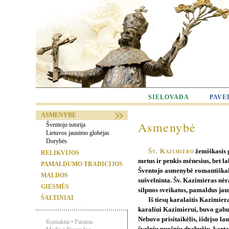
SIELOVADA
PAVE
ASMENYBĖ
Asmenybė
Šventojo istorija
Lietuvos jaunimo globėjas
Dorybės
Šv. Kazimiero
žemiškasis 
RELIKVIJOS
metus ir penkis mėnesius, bet la
PAMALDUMO TRADICIJOS
Šventojo asmenybė romantiškai 
MALDOS
sušvelninta. Šv. Kazimieras nėra 
GIESMĖS
silpnos sveikatos, pamaldus jaun
ŠALTINIAI
Iš tiesų karalaitis Kazimier
karaliui Kazimierui, buvo gabus
Nebuvo prisitaikėlis, išdrįso l
Kontaktai
•
Parama