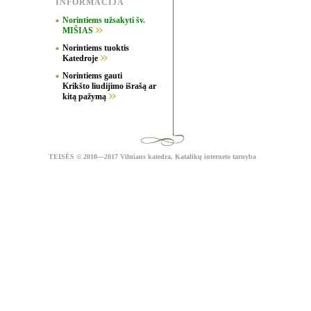
INFORMACIJA
Norintiems užsakyti šv.
MIŠIAS
Norintiems tuoktis
Katedroje
Norintiems gauti
Krikšto liudijimo išrašą ar
kitą pažymą
TEISĖS
© 2010—2017 Vilniaus katedra,
Katalikų interneto tarnyba