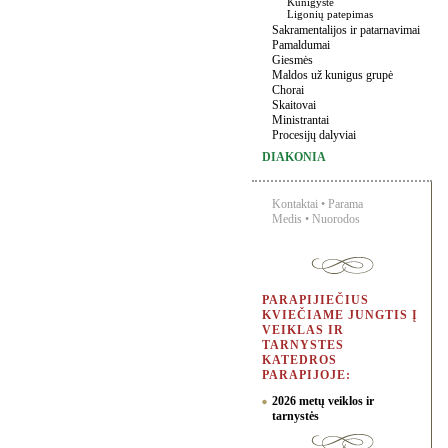
Kunigystė
Ligonių patepimas
Sakramentalijos ir patarnavimai
Pamaldumai
Giesmės
Maldos už kunigus grupė
Chorai
Skaitovai
Ministrantai
Procesijų dalyviai
DIAKONIA
Kontaktai
•
Parama
Medis
•
Nuorodos
PARAPIJIEČIUS
KVIEČIAME JUNGTIS Į
VEIKLAS IR
TARNYSTES
KATEDROS
PARAPIJOJE:
2026 metų veiklos ir
tarnystės