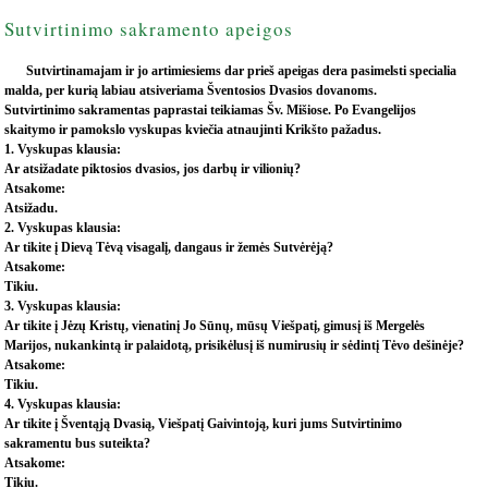
Sutvirtinimo sakramento apeigos
Sutvirtinamajam ir jo artimiesiems dar prieš apeigas dera pasimelsti specialia
malda, per kurią labiau atsiveriama Šventosios Dvasios dovanoms.
Sutvirtinimo sakramentas paprastai teikiamas Šv. Mišiose. Po Evangelijos
skaitymo ir pamokslo vyskupas kviečia atnaujinti Krikšto pažadus.
1. Vyskupas klausia:
Ar atsižadate piktosios dvasios, jos darbų ir vilionių?
Atsakome:
Atsižadu.
2. Vyskupas klausia:
Ar tikite į Dievą Tėvą visagalį, dangaus ir žemės Sutvėrėją?
Atsakome:
Tikiu.
3. Vyskupas klausia:
Ar tikite į Jėzų Kristų, vienatinį Jo Sūnų, mūsų Viešpatį, gimusį iš Mergelės
Marijos, nukankintą ir palaidotą, prisikėlusį iš numirusių ir sėdintį Tėvo dešinėje?
Atsakome:
Tikiu.
4. Vyskupas klausia:
Ar tikite į Šventąją Dvasią, Viešpatį Gaivintoją, kuri jums Sutvirtinimo
sakramentu bus suteikta?
Atsakome:
Tikiu.