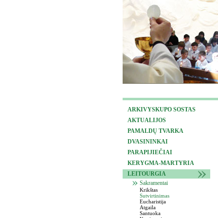
ARKIVYSKUPO SOSTAS
AKTUALIJOS
PAMALDŲ TVARKA
DVASININKAI
PARAPIJIEČIAI
KERYGMA-MARTYRIA
LEITOURGIA
Sakramentai
Krikštas
Sutvirtinimas
Eucharistija
Atgaila
Santuoka