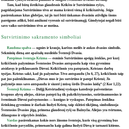
Tam, kad būtų išreikštas glaudesnis Krikšto ir Sutvirtinimo ryšys,
pageidaujama Sutvirtinimo tėvu ar mama kviesti vieną iš krikštatėvių. Jeigu
pasirenkamas kitas globėjas, tai jis turi būti tinkamas dvasiniu atžvilgiu šioms
pareigoms atlikti, būti amžiumi vyresnis už sutvirtinamąjį. Gimdytojai negali būti
savo vaiko sutvirtinimo tėvu ar motina.
Sutvirtinimo sakramento simboliai
Raudona spalva
— ugnies ir kraujo, karštos meilės ir aukos dvasios simbolis.
Sekminių dieną ant apaštalų nusileido Šventoji Dvasia.
Patepimas šventąja Krizma
— esminis Sutvirtinimo apeigų ženklas, per kurį
krikščionis pažymimas Šventosios Dvasios antspaudu kaip visu gyvenimu
atsidavęs ir priklausantis Dievui. Krikščionis yra pateptasis, Kristaus darbų
tęsėjas. Kristus sakė, kad jis pažymėtas Tėvo antspaudu (Jn 6, 27), krikščionis taip
pat juo paženklinamas. „Dievas mus ir jus sutvirtino ir patepė Kristui; Jis
pažymėjo mus savo antspaudu ir siuntė į mūsų širdis Dvasios laidą“ (2 Kor 1,22).
Šventoji Krizma
— Didįjį Ketvirtadienį vyskupo katedroje pašventintas
kvapnus alyvų aliejus, skirtas patepti ką tik pakrikštytuosius, sutirtinamuosius ir
šventimais Dievui pašvęstuosius — kunigus ir vyskupus. Patepimas ženklina
išrinkimą gyvenimu ir darbais liudyti Kristų, taip skleisti tikėjimą, simbolizuoja
Šventosios Dvasios jėgą, primena glaudesnį ryšį su Bažnyčia. Aliejus yra tvirtumo,
džiaugsmo ir stiprybės ženklas.
Vardas
pasirenkamas kokio nors žinomo šventojo, kuris visą gyvenimą bus
krikščionio pavyzdžiu, primenančiu kaip galima liudyti Dievą ir tarnauti kitiems.