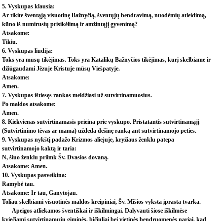
5. Vyskupas klausia:
Ar tikite šventąją visuotinę Bažnyčią, šventųjų bendravimą, nuodėmių atleidimą,
kūno iš numirusių prisikėlimą ir amžintąjį gyvenimą?
Atsakome:
Tikiu.
6. Vyskupas liudija:
Toks yra mūsų tikėjimas. Toks yra Katalikų Bažnyčios tikėjimas, kurį skelbiame ir
džiūgaudami Jėzuje Kristuje mūsų Viešpatyje.
Atsakome:
Amen.
7. Vyskupas ištiesęs rankas meldžiasi už sutvirtinamuosius.
Po maldos atsakome:
Amen.
8. Kiekvienas sutvirtinamasis prieina prie vyskupo. Pristatantis sutvirtinamąjį
(Sutvirtinimo tėvas ar mama) uždeda dešinę ranką ant sutvirtinamojo peties.
9. Vyskupas nykštį padažo Krizmos aliejuje, kryžiaus ženklu patepa
sutvirtinamojo kaktą ir taria:
N, šiuo ženklu priimk Šv. Dvasios dovaną.
Atsakome: Amen.
10. Vyskupas pasveikina:
Ramybė tau.
Atsakome: Ir tau, Ganytojau.
Toliau skelbiami visuotinės maldos kreipiniai, Šv. Mišios vyksta įprasta tvarka.
Apeigos atliekamos šventiškai ir iškilmingai. Dalyvauti šiose iškilmėse
kviečiami sutvirtinamųjų giminės, bičiuliai bei vietinės bendruomenės nariai, kad