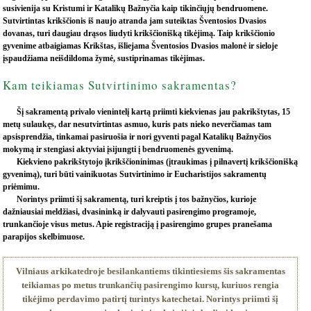
susivienija su Kristumi ir Katalikų Bažnyčia kaip tikinčiųjų bendruomene.
Sutvirtintas krikščionis iš naujo atranda jam suteiktas Šventosios Dvasios
dovanas, turi daugiau drąsos liudyti krikščionišką tikėjimą. Taip krikščionio
gyvenime atbaigiamas Krikštas, išliejama Šventosios Dvasios malonė ir sieloje
įspaudžiama neišdildoma žymė, sustiprinamas tikėjimas.
Kam teikiamas Sutvirtinimo sakramentas?
Šį sakramentą privalo vienintelį kartą priimti kiekvienas jau pakrikštytas, 15
metų sulaukęs, dar nesutvirtintas asmuo, kuris pats nieko neverčiamas tam
apsisprendžia, tinkamai pasiruošia ir nori gyventi pagal Katalikų Bažnyčios
mokymą ir stengiasi aktyviai įsijungti į bendruomenės gyvenimą.
Kiekvieno pakrikštytojo įkrikščioninimas (įtraukimas į pilnavertį krikščionišką
gyvenimą), turi būti vainikuotas Sutvirtinimo ir Eucharistijos sakramentų
priėmimu.
Norintys priimti šį sakramentą, turi kreiptis į tos bažnyčios, kurioje
dažniausiai meldžiasi, dvasininką ir dalyvauti pasirengimo programoje,
trunkančioje visus metus. Apie registraciją į pasirengimo grupes pranešama
parapijos skelbimuose.
Vilniaus arkikatedroje besilankantiems tikintiesiems šis sakramentas
teikiamas po metus trunkančių pasirengimo kursų, kuriuos rengia
tikėjimo perdavimo patirtį turintys katechetai. Norintys priimti šį