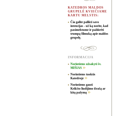
KATEDROS MALDOS
GRUPELĖ KVIEČIAME
KARTU MELSTIS:
Čia galite palikti savo
intencijas - už ką norite, kad
pasimelstume ir pažiūrėti
trumpą filmuką apie maldos
grupelę.
INFORMACIJA
Norintiems užsakyti šv.
MIŠIAS
Norintiems tuoktis
Katedroje
Norintiems gauti
Krikšto liudijimo išrašą ar
kitą pažymą