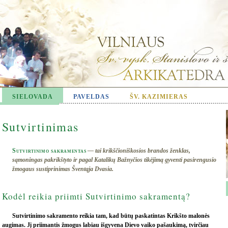
SIELOVADA
PAVELDAS
ŠV. KAZIMIERAS
Sutvirtinimas
Sutvirtinimo sakramentas
— tai krikščioniškosios brandos ženklas,
sąmoningas pakrikštyto ir pagal Katalikų Bažnyčios tikėjimą gyventi pasirengusio
žmogaus sustiprinimas Šventąja Dvasia.
Kodėl reikia priimti Sutvirtinimo sakramentą?
Sutvirtinimo sakramento reikia tam, kad būtų paskatintas Krikšto malonės
augimas. Jį priimantis žmogus labiau išgyvena Dievo vaiko pašaukimą, tvirčiau