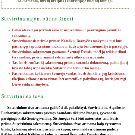
sakramentą, turėtų kreiptis į zakristijoje budintį kunigą.
Sutvirtinamajam būtina žinoti
Labai atsakingai įvertinti savo apsisprendimą ir pasirengimą priimti šį
sakramentą.
Sutvirtinamasis privalo pritarti Katalikų, Bažnyčios mokymui, turi būti
pasirengęs tapti Kristaus mokiniu ir liudytoju bendruomenėje ir pasaulyje.
Sutvirtinimo sakramentu gaunama Šventoji Dvasia, todėl ją reikia priimti
tyra širdimi, prieš priimant sakramentą atliekama išpažintis.
Tas, kuris ruošiasi šį sakramentą priimti, suranda dokumentą, paliudijantį
krikšto faktą ir pasirenka Sutvirtinimo tėvą (arba mamą).
Pasirenkamas kokio nors šventojo vardas, kuris ženklina, jog krikščionis
tikėjimo kelionėje nėra vienas, bet asmeniškai palydimas tų, kurie jau regi
Dievo veidą amžinybėje.
Sutvirtinimo tėvai
Sutvirtinimo tėvu ar mama gali būti tik pakrikštyti, Sutvirtinimo, Atgailos ir
Eucharistijos sakramentus priėmęs brandaus tikėjimo žmogus, gyvenantis
pareigingo krikščionio gyvenimą. Šis žmogus turi būti autoritetas tam, kuris
priima Sutvirtinimo sakramentą. Sutvirtinimo tėvas ar mama kaip vyresnysis
brolis, krikščionį atveda ir pristato vyskupui, savo malda ir dėmesiu padeda
ištikimai vykdyti Krikšto pažadus ir saugoti Šventosios Dvasios dovaną.