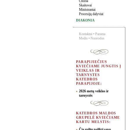
Chorai
Skaitovai
Ministrantai
Procesijų dalyviai
DIAKONIA
Kontaktai
•
Parama
Medis
•
Nuorodos
PARAPIJIEČIUS
KVIEČIAME JUNGTIS Į
VEIKLAS IR
TARNYSTES
KATEDROS
PARAPIJOJE:
2026 metų veiklos ir
tarnystės
KATEDROS MALDOS
GRUPELĖ KVIEČIAME
KARTU MELSTIS:
Čia galite palikti savo