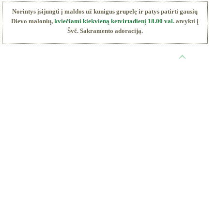
Norintys įsijungti į maldos už kunigus grupelę ir patys patirti gausių
Dievo malonių,
kviečiami kiekvieną ketvirtadienį 18.00 val.
atvykti į
Švč. Sakramento adoraciją.