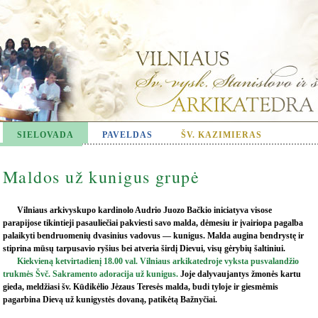
SIELOVADA
PAVELDAS
ŠV. KAZIMIERAS
Maldos už kunigus grupė
Vilniaus arkivyskupo kardinolo Audrio Juozo Bačkio iniciatyva visose
parapijose tikintieji pasauliečiai pakviesti savo malda, dėmesiu ir įvairiopa pagalba
palaikyti bendruomenių dvasinius vadovus — kunigus. Malda augina bendrystę ir
stiprina mūsų tarpusavio ryšius bei atveria širdį Dievui, visų gėrybių šaltiniui.
Kiekvieną ketvirtadienį 18.00 val. Vilniaus arkikatedroje vyksta pusvalandžio
trukmės Švč. Sakramento adoracija už kunigus.
Joje dalyvaujantys žmonės kartu
gieda, meldžiasi šv. Kūdikėlio Jėzaus Teresės malda, budi tyloje ir giesmėmis
pagarbina Dievą už kunigystės dovaną, patikėtą Bažnyčiai.