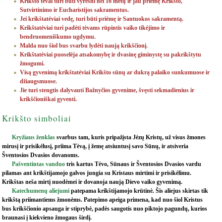
Krikšto tėvai turi būti vyresni nei 16 metų ir jau priėmę Krikšto,
Sutvirtinimo ir Eucharistijos sakramentus.
Jei krikštatėviai vedę, turi būti priėmę ir Santuokos sakramentą.
Krikštatėviai turi padėti tėvams rūpintis vaiko tikėjimo ir
bendruomeniškumo ugdymu.
Malda nuo šiol bus svarbu lydėti naują krikščionį.
Krikštatėviai puoselėja atsakomybę ir dvasinę giminystę su pakrikštytu
žmogumi.
Visą gyvenimą krikštatėviai Krikšto sūnų ar dukrą palaiko sunkumuose ir
džiaugsmuose.
Jie turi stengtis dalyvauti Bažnyčios gyvenime, švęsti sekmadienius ir
krikščioniškai gyventi.
Krikšto simboliai
Kryžiaus ženklas
svarbus tam, kuris pripažįsta Jėzų Kristų, už visus žmones
mirusį ir prisikėlusį, priima Tėvą, į žemę atsiuntusį savo Sūnų, ir atsiveria
Šventosios Dvasios dovanoms.
Pašventintas vanduo
tris kartus Tėvo, Sūnaus ir Šventosios Dvasios vardu
pilamas ant krikštijamojo galvos jungia su Kristaus mirtimi ir prisikėlimu.
Krikštas neša mirtį nuodėmei ir dovanoja naują Dievo vaiko gyvenimą.
Katechumenų aliejumi
patepama krikštijamojo krūtinė. Šis aliejus skirtas tik
krikštą priimantiems žmonėms. Patepimo apeiga primena, kad nuo šiol Kristus
bus krikščionio apsauga ir stiprybė, padės saugotis nuo piktojo pagundų, kurios
braunasi į kiekvieno žmogaus širdį.