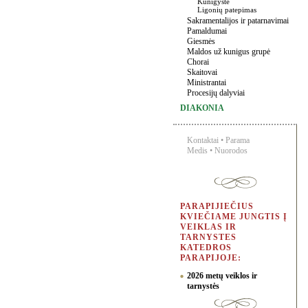
Kunigystė
Ligonių patepimas
Sakramentalijos ir patarnavimai
Pamaldumai
Giesmės
Maldos už kunigus grupė
Chorai
Skaitovai
Ministrantai
Procesijų dalyviai
DIAKONIA
Kontaktai
•
Parama
Medis
•
Nuorodos
PARAPIJIEČIUS
KVIEČIAME JUNGTIS Į
VEIKLAS IR
TARNYSTES
KATEDROS
PARAPIJOJE:
2026 metų veiklos ir
tarnystės