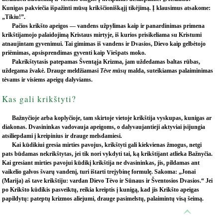
Kunigas pakviečia išpažinti mūsų krikščioniškąjį tikėjimą. Į klausimus atsakome:
„Tikiu!”.
Pačios krikšto apeigos — vandens užpylimas kaip ir panardinimas primena
krikštijamojo palaidojimą Kristaus mirtyje, iš kurios prisikeliama su Kristumi
atnaujintam gyvenimui. Tai gimimas iš vandens ir Dvasios, Dievo kaip gelbėtojo
priėmimas, apsisprendimas gyventi kaip Viešpats moko.
Pakrikštytasis patepamas Šventąja Krizma, jam uždedamas baltas rūbas,
uždegama žvakė. Drauge meldžiamasi
Tėve mūsų
malda, suteikiamas palaiminimas
tėvams ir visiems apeigų dalyviams.
Kas gali krikštyti?
Bažnyčioje arba koplyčioje, tam skirtoje vietoje krikštija vyskupas, kunigas ar
diakonas. Dvasininkas vadovauja apeigoms, o dalyvaujantieji aktyviai įsijungia
atsiliepdami į kreipinius ir drauge melsdamiesi.
Kai kūdikiui gresia mirties pavojus, krikštyti gali kiekvienas žmogus, netgi
pats būdamas nekrikštytas, jei tik nori vykdyti tai, ką krikštijant atlieka Bažnyčia.
Kai gresiant mirties pavojui kūdikį krikštija ne dvasininkas, jis, pildamas ant
vaikelio galvos švarų vandenį, turi ištarti trejybinę formulę. Sakoma: „Jonai
(Marija) aš tave krikštiju: vardan Dievo Tėvo ir Sūnaus ir Šventosios Dvasios.“ Jei
po Krikšto kūdikis pasveiktų, reikia kreiptis į kunigą, kad jis Krikšto apeigas
papildytų: pateptų krizmos aliejumi, drauge pasimelstų, palaimintų visą šeimą.