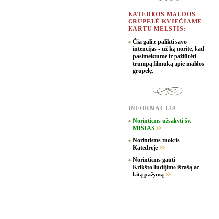
KATEDROS MALDOS
GRUPELĖ KVIEČIAME
KARTU MELSTIS:
Čia galite palikti savo
intencijas - už ką norite, kad
pasimelstume ir pažiūrėti
trumpą filmuką apie maldos
grupelę.
INFORMACIJA
Norintiems užsakyti šv.
MIŠIAS
Norintiems tuoktis
Katedroje
Norintiems gauti
Krikšto liudijimo išrašą ar
kitą pažymą