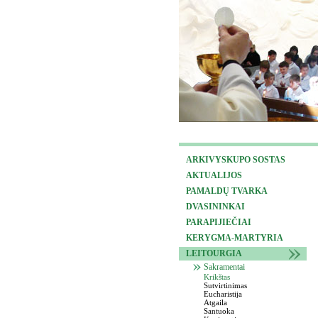
ARKIVYSKUPO SOSTAS
AKTUALIJOS
PAMALDŲ TVARKA
DVASININKAI
PARAPIJIEČIAI
KERYGMA-MARTYRIA
LEITOURGIA
Sakramentai
Krikštas
Sutvirtinimas
Eucharistija
Atgaila
Santuoka