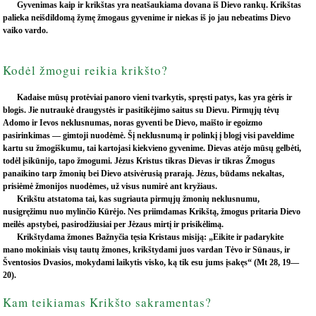
Gyvenimas kaip ir krikštas yra neatšaukiama dovana iš Dievo rankų. Krikštas
palieka neišdildomą žymę žmogaus gyvenime ir niekas iš jo jau nebeatims Dievo
vaiko vardo.
Kodėl žmogui reikia krikšto?
Kadaise mūsų protėviai panoro vieni tvarkytis, spręsti patys, kas yra gėris ir
blogis. Jie nutraukė draugystės ir pasitikėjimo saitus su Dievu. Pirmųjų tėvų
Adomo ir Ievos neklusnumas, noras gyventi be Dievo, maišto ir egoizmo
pasirinkimas — gimtoji nuodėmė. Šį neklusnumą ir polinkį į blogį visi paveldime
kartu su žmogiškumu, tai kartojasi kiekvieno gyvenime. Dievas atėjo mūsų gelbėti,
todėl įsikūnijo, tapo žmogumi. Jėzus Kristus tikras Dievas ir tikras Žmogus
panaikino tarp žmonių bei Dievo atsivėrusią prarają. Jėzus, būdams nekaltas,
prisiėmė žmonijos nuodėmes, už visus numirė ant kryžiaus.
Krikštu atstatoma tai, kas sugriauta pirmųjų žmonių neklusnumu,
nusigręžimu nuo mylinčio Kūrėjo. Nes priimdamas Krikštą, žmogus pritaria Dievo
meilės apstybei, pasirodžiusiai per Jėzaus mirtį ir prisikėlimą.
Krikštydama žmones Bažnyčia tęsia Kristaus misiją: „Eikite ir padarykite
mano mokiniais visų tautų žmones, krikštydami juos vardan Tėvo ir Sūnaus, ir
Šventosios Dvasios, mokydami laikytis visko, ką tik esu jums įsakęs“ (Mt 28, 19—
20).
Kam teikiamas Krikšto sakramentas?