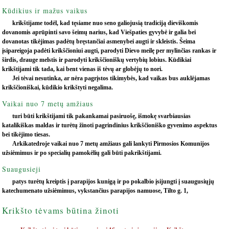
Kūdikius ir mažus vaikus
krikštijame todėl, kad tęsiame nuo seno galiojusią tradiciją dieviškomis
dovanomis aprūpinti savo šeimų narius, kad Viešpaties gyvybė ir galia bei
dovanotas tikėjimas padėtų bręstančiai asmenybei augti ir skleistis. Šeima
įsipareigoja padėti krikščioniui augti, parodyti Dievo meilę per mylinčias rankas ir
širdis, drauge melstis ir parodyti krikščioniškų vertybių lobius. Kūdikiai
krikštijami tik tada, kai bent vienas iš tėvų ar globėjų to nori.
Jei tėvai nesutinka, ar nėra pagrįstos tikimybės, kad vaikas bus auklėjamas
krikščioniškai, kūdikio krikštyti negalima.
Vaikai nuo 7 metų amžiaus
turi būti krikštijami tik pakankamai pasiruošę, išmokę svarbiausias
katalikiškas maldas ir turėtų žinoti pagrindinius krikščioniško gyvenimo aspektus
bei tikėjimo tiesas.
Arkikatedroje vaikai nuo 7 metų amžiaus gali lankyti Pirmosios Komunijos
užsiėmimus ir po specialių pamokėlių gali būti pakrikštijami.
Suaugusieji
patys turėtų kreiptis į parapijos kunigą ir po pokalbio įsijungti į suaugusiųjų
katechumenato užsiėmimus, vykstančius parapijos namuose, Tilto g. 1,
Krikšto tėvams būtina žinoti