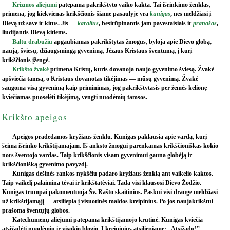
Krizmos aliejumi
patepama pakrikštyto vaiko kakta. Tai išrinkimo ženklas,
primena, jog kiekvienas krikščionis šiame pasaulyje yra
kunigas
, nes meldžiasi į
Dievą už save ir kitus. Jis —
karalius
, besirūpinantis jam pavestaisiais ir
pranašas
,
liudijantis Dievą kitiems.
Baltu drabužiu
apgaubiamas pakrikštytas žmogus, byloja apie Dievo globą,
naują, šviesų, džiaugsmingą gyvenimą, Jėzaus Kristaus šventumą, į kurį
krikščionis įžengė.
Krikšto žvakė
primena Kristų, kuris dovanoja naujo gyvenimo šviesą. Žvakė
apšviečia tamsą, o Kristaus dovanotas tikėjimas — mūsų gyvenimą. Žvakė
saugoma visą gyvenimą kaip priminimas, jog pakrikštytasis per žemės kelionę
kviečiamas puoselėti tikėjimą, vengti nuodėmių tamsos.
Krikšto apeigos
Apeigos pradedamos kryžiaus ženklu. Kunigas paklausia apie vardą, kurį
šeima išrinko krikštijamajam. Iš anksto žmogui parenkamas krikščioniškas kokio
nors šventojo vardas. Taip krikščionis visam gyvenimui gauna globėją ir
krikščionišką gyvenimo pavyzdį.
Kunigas dešinės rankos nykščiu padaro kryžiaus ženklą ant vaikelio kaktos.
Taip vaikelį palaimina tėvai ir krikštatėviai. Tada visi klausosi Dievo Žodžio.
Kunigas trumpai pakomentuoja Šv. Rašto skaitinius. Paskui visi drauge meldžiasi
už krikštijamąjį — atsiliepia į visuotinės maldos kreipinius. Po jos naujakrikštui
prašoma šventųjų globos.
Katechumenų aliejumi patepama krikštijamojo krūtinė. Kunigas kviečia
atsižadėti nuodėmių ir visokio blogio. Į kreipinius atsiliepiame: „Atsižadu!”