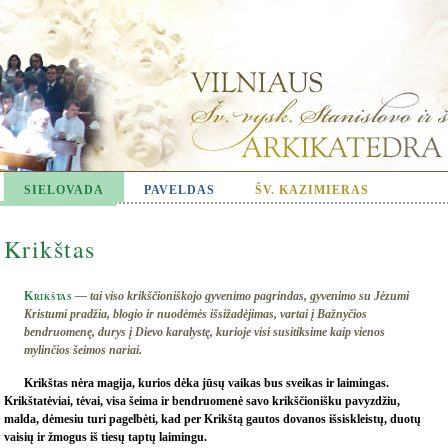
SIELOVADA
PAVELDAS
ŠV. KAZIMIERAS
Krikštas
Krikštas
— tai viso krikščioniškojo gyvenimo pagrindas, gyvenimo su Jėzumi
Kristumi pradžia, blogio ir nuodėmės išsižadėjimas, vartai į Bažnyčios
bendruomenę, durys į Dievo karalystę, kurioje visi susitiksime kaip vienos
mylinčios šeimos nariai.
Krikštas nėra magija, kurios dėka jūsų vaikas bus sveikas ir laimingas.
Krikštatėviai, tėvai, visa šeima ir bendruomenė savo krikščionišku pavyzdžiu,
malda, dėmesiu turi pagelbėti, kad per Krikštą gautos dovanos išsiskleistų, duotų
vaisių ir žmogus iš tiesų taptų laimingu.