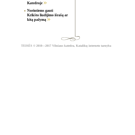
Katedroje
Norintiems gauti
Krikšto liudijimo išrašą ar
kitą pažymą
TEISĖS
© 2010—2017 Vilniaus katedra,
Katalikų interneto tarnyba