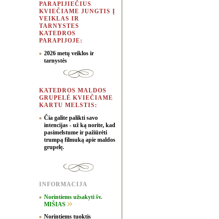
PARAPIJIEČIUS
KVIEČIAME JUNGTIS Į
VEIKLAS IR
TARNYSTES
KATEDROS
PARAPIJOJE:
2026 metų veiklos ir
tarnystės
KATEDROS MALDOS
GRUPELĖ KVIEČIAME
KARTU MELSTIS:
Čia galite palikti savo
intencijas - už ką norite, kad
pasimelstume ir pažiūrėti
trumpą filmuką apie maldos
grupelę.
INFORMACIJA
Norintiems užsakyti šv.
MIŠIAS
Norintiems tuoktis