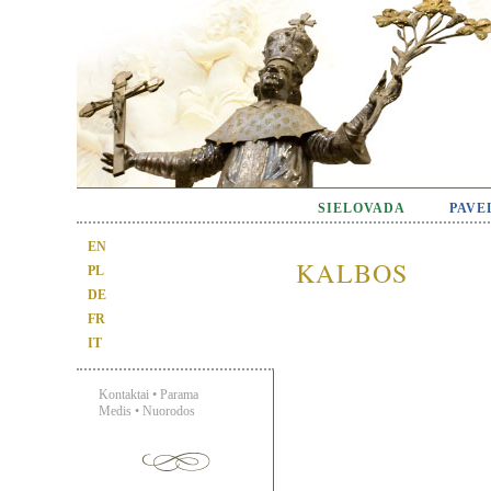
SIELOVADA
PAVE
EN
KALBOS
PL
DE
FR
IT
Kontaktai
•
Parama
Medis
•
Nuorodos