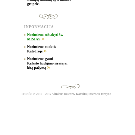
grupelę.
INFORMACIJA
Norintiems užsakyti šv.
MIŠIAS
Norintiems tuoktis
Katedroje
Norintiems gauti
Krikšto liudijimo išrašą ar
kitą pažymą
TEISĖS
© 2010—2017 Vilniaus katedra,
Katalikų interneto tarnyba