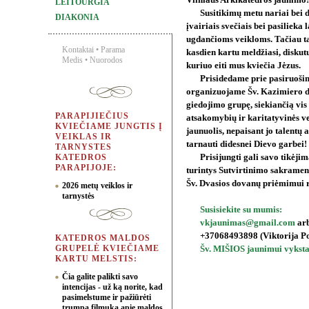
Vilniaus Arkikatedros jaunimo!
LEITOURGIA
Susitikimų metu nariai bei d
DIAKONIA
įvairiais svečiais bei pasilie
ugdančioms veikloms. Tačiau t
Kontaktai
•
Parama
kasdien kartu meldžiasi, diskutu
Medis
•
Nuorodos
kuriuo eiti mus kviečia Jėzus.
Prisidedame prie pasiruoši
organizuojame Šv. Kazimiero di
giedojimo grupę, siekiančią vis 
PARAPIJIEČIUS
atsakomybių ir karitatyvinės ve
KVIEČIAME JUNGTIS Į
jaunuolis, nepaisant jo talent
VEIKLAS IR
tarnauti didesnei Dievo garbei!
TARNYSTES
KATEDROS
Prisijungti gali savo tikėji
PARAPIJOJE:
turintys Sutvirtinimo sakrament
Šv. Dvasios dovanų priėmimui r
2026 metų veiklos ir
tarnystės
Susisiekite su mumis:
vkjaunimas@gmail.com
arb
+37068493898 (Viktorija P
KATEDROS MALDOS
GRUPELĖ KVIEČIAME
Šv. MIŠIOS jaunimui vyksta
KARTU MELSTIS:
Čia galite palikti savo
intencijas - už ką norite, kad
pasimelstume ir pažiūrėti
trumpą filmuką apie maldos