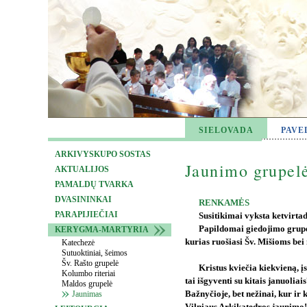
SIELOVADA
PAVE
ARKIVYSKUPO SOSTAS
Jaunimo grupel
AKTUALIJOS
PAMALDŲ TVARKA
DVASININKAI
RENKAMĖS
PARAPIJIEČIAI
Susitikimai vyksta ketvirtad
Papildomai giedojimo grupė
KERYGMA-MARTYRIA
kurias ruošiasi Šv. Mišioms bei
Katechezė
Sutuoktiniai, šeimos
Šv. Rašto grupelė
Kristus kviečia kiekvieną, į
Kolumbo riteriai
tai išgyventi su kitais januoliai
Maldos grupelė
Jaunimas
Bažnyčioje, bet nežinai, kur ir 