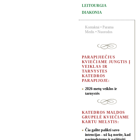
LEITOURGIA
DIAKONIA
Kontaktai
•
Parama
Medis
•
Nuorodos
PARAPIJIEČIUS
KVIEČIAME JUNGTIS Į
VEIKLAS IR
TARNYSTES
KATEDROS
PARAPIJOJE:
2026 metų veiklos ir
tarnystės
KATEDROS MALDOS
GRUPELĖ KVIEČIAME
KARTU MELSTIS:
Čia galite palikti savo
intencijas - už ką norite, kad
pasimelstume ir pažiūrėti