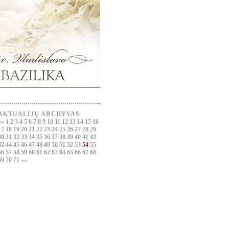
AKTUALIJŲ ARCHYVAS
««
1
2
3
4
5
6
7
8
9
10
11
12
13
14
15
16
17
18
19
20
21
22
23
24
25
26
27
28
29
30
31
32
33
34
35
36
37
38
39
40
41
42
43
44
45
46
47
48
49
50
51
52
53
54
55
56
57
58
59
60
61
62
63
64
65
66
67
68
69
70
71
»»