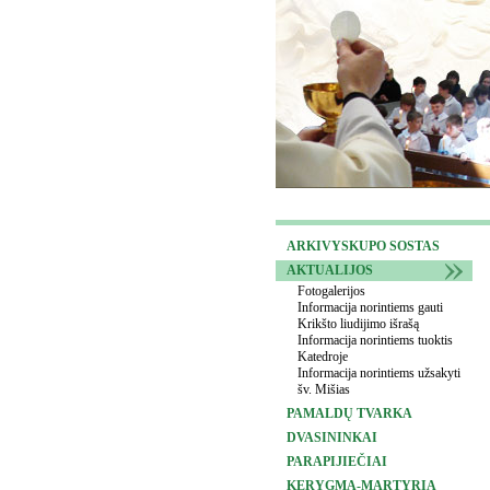
ARKIVYSKUPO SOSTAS
AKTUALIJOS
Fotogalerijos
Informacija norintiems gauti
Krikšto liudijimo išrašą
Informacija norintiems tuoktis
Katedroje
Informacija norintiems užsakyti
šv. Mišias
PAMALDŲ TVARKA
DVASININKAI
PARAPIJIEČIAI
KERYGMA-MARTYRIA