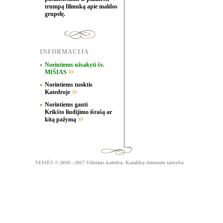
trumpą filmuką apie maldos
grupelę.
INFORMACIJA
Norintiems užsakyti šv.
MIŠIAS
Norintiems tuoktis
Katedroje
Norintiems gauti
Krikšto liudijimo išrašą ar
kitą pažymą
TEISĖS
© 2010—2017 Vilniaus katedra,
Katalikų interneto tarnyba