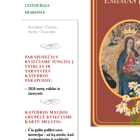
LEITOURGIA
DIAKONIA
Kontaktai
•
Parama
Medis
•
Nuorodos
PARAPIJIEČIUS
KVIEČIAME JUNGTIS Į
VEIKLAS IR
TARNYSTES
KATEDROS
PARAPIJOJE:
2026 metų veiklos ir
tarnystės
KATEDROS MALDOS
GRUPELĖ KVIEČIAME
KARTU MELSTIS:
Čia galite palikti savo
intencijas - už ką norite, kad
pasimelstume ir pažiūrėti