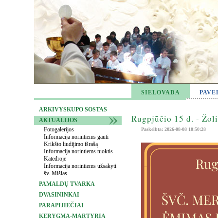
SIELOVADA
PAVE
ARKIVYSKUPO SOSTAS
Rugpjūčio 15 d. - Žol
AKTUALIJOS
Fotogalerijos
Paskelbta: 2026-08-08 10:50:28
Informacija norintiems gauti
Krikšto liudijimo išrašą
Informacija norintiems tuoktis
Katedroje
Informacija norintiems užsakyti
šv. Mišias
PAMALDŲ TVARKA
DVASININKAI
PARAPIJIEČIAI
KERYGMA-MARTYRIA