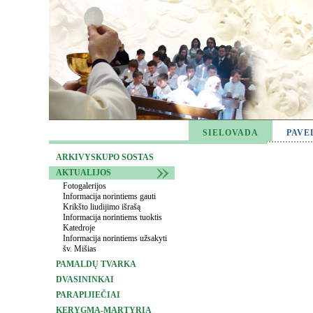
SIELOVADA
PAVE
ARKIVYSKUPO SOSTAS
AKTUALIJOS
Fotogalerijos
Informacija norintiems gauti
Krikšto liudijimo išrašą
Informacija norintiems tuoktis
Katedroje
Informacija norintiems užsakyti
šv. Mišias
PAMALDŲ TVARKA
DVASININKAI
PARAPIJIEČIAI
KERYGMA-MARTYRIA