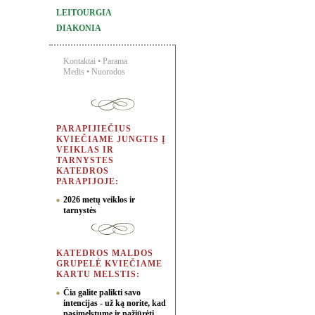
LEITOURGIA
DIAKONIA
Kontaktai
•
Parama
Medis
•
Nuorodos
PARAPIJIEČIUS
KVIEČIAME JUNGTIS Į
VEIKLAS IR
TARNYSTES
KATEDROS
PARAPIJOJE:
2026 metų veiklos ir
tarnystės
KATEDROS MALDOS
GRUPELĖ KVIEČIAME
KARTU MELSTIS:
Čia galite palikti savo
intencijas - už ką norite, kad
pasimelstume ir pažiūrėti