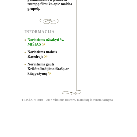
trumpą filmuką apie maldos
grupelę.
INFORMACIJA
Norintiems užsakyti šv.
MIŠIAS
Norintiems tuoktis
Katedroje
Norintiems gauti
Krikšto liudijimo išrašą ar
kitą pažymą
TEISĖS
© 2010—2017 Vilniaus katedra,
Katalikų interneto tarnyba