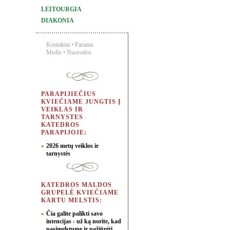
LEITOURGIA
DIAKONIA
Kontaktai
•
Parama
Medis
•
Nuorodos
PARAPIJIEČIUS
KVIEČIAME JUNGTIS Į
VEIKLAS IR
TARNYSTES
KATEDROS
PARAPIJOJE:
2026 metų veiklos ir
tarnystės
KATEDROS MALDOS
GRUPELĖ KVIEČIAME
KARTU MELSTIS:
Čia galite palikti savo
intencijas - už ką norite, kad
pasimelstume ir pažiūrėti