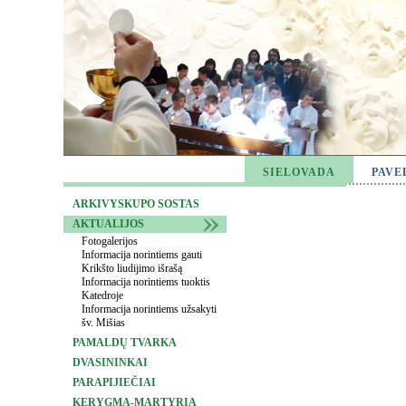
SIELOVADA
PAVE
ARKIVYSKUPO SOSTAS
AKTUALIJOS
Fotogalerijos
Informacija norintiems gauti
Krikšto liudijimo išrašą
Informacija norintiems tuoktis
Katedroje
Informacija norintiems užsakyti
šv. Mišias
PAMALDŲ TVARKA
DVASININKAI
PARAPIJIEČIAI
KERYGMA-MARTYRIA