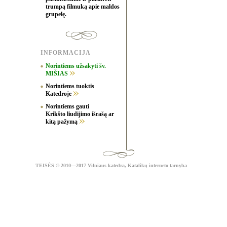
trumpą filmuką apie maldos
grupelę.
INFORMACIJA
Norintiems užsakyti šv.
MIŠIAS
Norintiems tuoktis
Katedroje
Norintiems gauti
Krikšto liudijimo išrašą ar
kitą pažymą
TEISĖS
© 2010—2017 Vilniaus katedra,
Katalikų interneto tarnyba