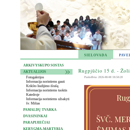
SIELOVADA
PAVE
ARKIVYSKUPO SOSTAS
Rugpjūčio 15 d. - Žol
AKTUALIJOS
Fotogalerijos
Paskelbta: 2026-08-08 10:50:28
Informacija norintiems gauti
Krikšto liudijimo išrašą
Informacija norintiems tuoktis
Katedroje
Informacija norintiems užsakyti
šv. Mišias
PAMALDŲ TVARKA
DVASININKAI
PARAPIJIEČIAI
KERYGMA-MARTYRIA