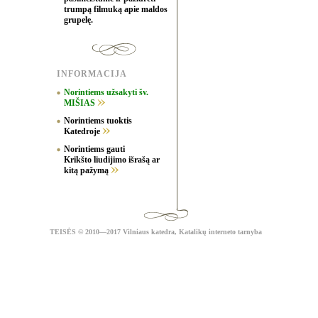
trumpą filmuką apie maldos
grupelę.
INFORMACIJA
Norintiems užsakyti šv.
MIŠIAS
Norintiems tuoktis
Katedroje
Norintiems gauti
Krikšto liudijimo išrašą ar
kitą pažymą
TEISĖS
© 2010—2017 Vilniaus katedra,
Katalikų interneto tarnyba