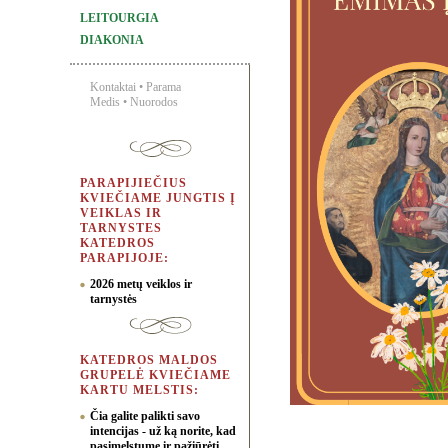
LEITOURGIA
DIAKONIA
Kontaktai
•
Parama
Medis
•
Nuorodos
PARAPIJIEČIUS
KVIEČIAME JUNGTIS Į
VEIKLAS IR
TARNYSTES
KATEDROS
PARAPIJOJE:
2026 metų veiklos ir
tarnystės
KATEDROS MALDOS
GRUPELĖ KVIEČIAME
KARTU MELSTIS:
Čia galite palikti savo
intencijas - už ką norite, kad
pasimelstume ir pažiūrėti