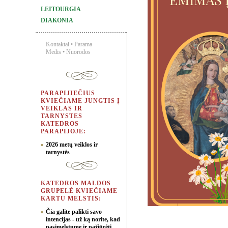
LEITOURGIA
DIAKONIA
Kontaktai
•
Parama
Medis
•
Nuorodos
PARAPIJIEČIUS
KVIEČIAME JUNGTIS Į
VEIKLAS IR
TARNYSTES
KATEDROS
PARAPIJOJE:
2026 metų veiklos ir
tarnystės
KATEDROS MALDOS
GRUPELĖ KVIEČIAME
KARTU MELSTIS:
Čia galite palikti savo
intencijas - už ką norite, kad
pasimelstume ir pažiūrėti