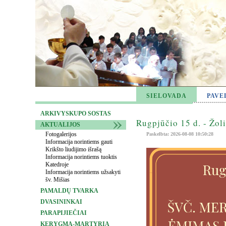
SIELOVADA
PAVE
ARKIVYSKUPO SOSTAS
Rugpjūčio 15 d. - Žol
AKTUALIJOS
Fotogalerijos
Paskelbta: 2026-08-08 10:50:28
Informacija norintiems gauti
Krikšto liudijimo išrašą
Informacija norintiems tuoktis
Katedroje
Informacija norintiems užsakyti
šv. Mišias
PAMALDŲ TVARKA
DVASININKAI
PARAPIJIEČIAI
KERYGMA-MARTYRIA