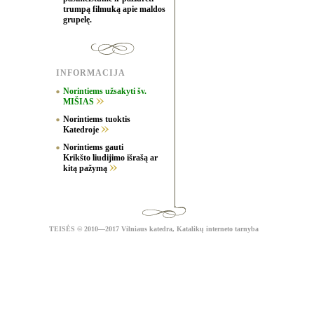
trumpą filmuką apie maldos
grupelę.
INFORMACIJA
Norintiems užsakyti šv.
MIŠIAS
Norintiems tuoktis
Katedroje
Norintiems gauti
Krikšto liudijimo išrašą ar
kitą pažymą
TEISĖS
© 2010—2017 Vilniaus katedra,
Katalikų interneto tarnyba