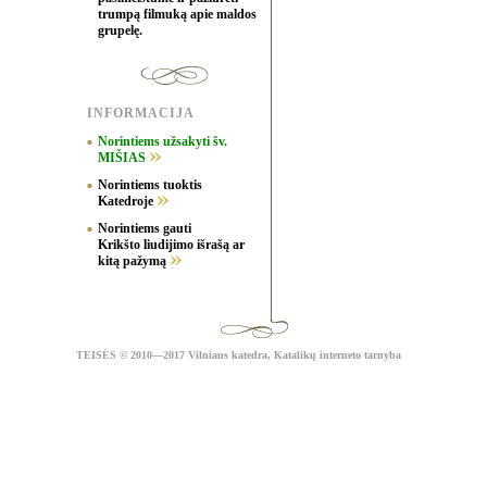
trumpą filmuką apie maldos
grupelę.
INFORMACIJA
Norintiems užsakyti šv.
MIŠIAS
Norintiems tuoktis
Katedroje
Norintiems gauti
Krikšto liudijimo išrašą ar
kitą pažymą
TEISĖS
© 2010—2017 Vilniaus katedra,
Katalikų interneto tarnyba