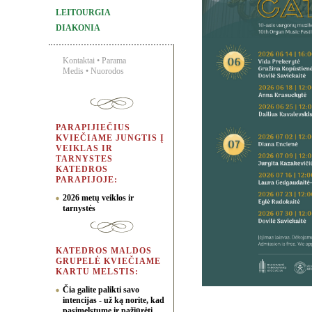
LEITOURGIA
DIAKONIA
Kontaktai
•
Parama
Medis
•
Nuorodos
PARAPIJIEČIUS
KVIEČIAME JUNGTIS Į
VEIKLAS IR
TARNYSTES
KATEDROS
PARAPIJOJE:
2026 metų veiklos ir
tarnystės
KATEDROS MALDOS
GRUPELĖ KVIEČIAME
KARTU MELSTIS:
Čia galite palikti savo
intencijas - už ką norite, kad
pasimelstume ir pažiūrėti