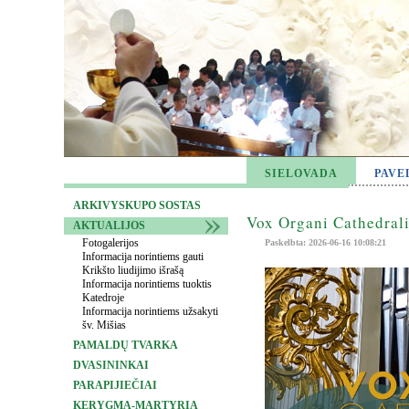
SIELOVADA
PAVE
ARKIVYSKUPO SOSTAS
Vox Organi Cathedrali
AKTUALIJOS
Fotogalerijos
Paskelbta: 2026-06-16 10:08:21
Informacija norintiems gauti
Krikšto liudijimo išrašą
Informacija norintiems tuoktis
Katedroje
Informacija norintiems užsakyti
šv. Mišias
PAMALDŲ TVARKA
DVASININKAI
PARAPIJIEČIAI
KERYGMA-MARTYRIA