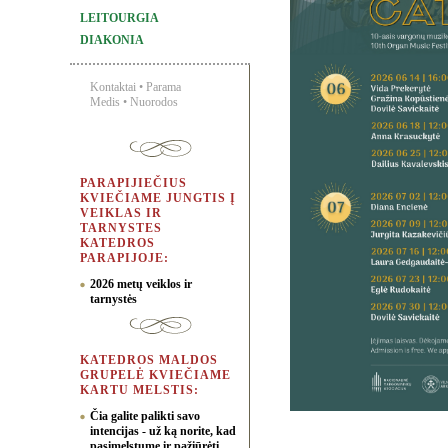
LEITOURGIA
DIAKONIA
Kontaktai
•
Parama
Medis
•
Nuorodos
PARAPIJIEČIUS
KVIEČIAME JUNGTIS Į
VEIKLAS IR
TARNYSTES
KATEDROS
PARAPIJOJE:
2026 metų veiklos ir
tarnystės
KATEDROS MALDOS
GRUPELĖ KVIEČIAME
KARTU MELSTIS:
Čia galite palikti savo
intencijas - už ką norite, kad
pasimelstume ir pažiūrėti