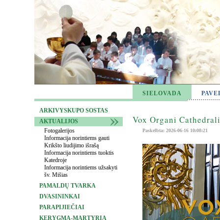
SIELOVADA
PAVE
ARKIVYSKUPO SOSTAS
Vox Organi Cathedrali
AKTUALIJOS
Fotogalerijos
Paskelbta: 2026-06-16 10:08:21
Informacija norintiems gauti
Krikšto liudijimo išrašą
Informacija norintiems tuoktis
Katedroje
Informacija norintiems užsakyti
šv. Mišias
PAMALDŲ TVARKA
DVASININKAI
PARAPIJIEČIAI
KERYGMA-MARTYRIA