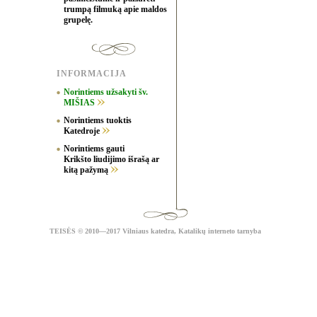
trumpą filmuką apie maldos
grupelę.
INFORMACIJA
Norintiems užsakyti šv.
MIŠIAS
Norintiems tuoktis
Katedroje
Norintiems gauti
Krikšto liudijimo išrašą ar
kitą pažymą
TEISĖS
© 2010—2017 Vilniaus katedra,
Katalikų interneto tarnyba