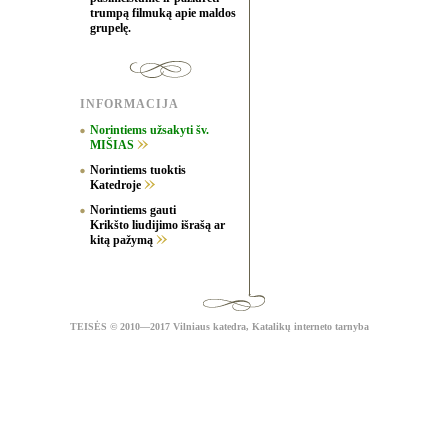
trumpą filmuką apie maldos
grupelę.
INFORMACIJA
Norintiems užsakyti šv.
MIŠIAS
Norintiems tuoktis
Katedroje
Norintiems gauti
Krikšto liudijimo išrašą ar
kitą pažymą
TEISĖS
© 2010—2017 Vilniaus katedra,
Katalikų interneto tarnyba