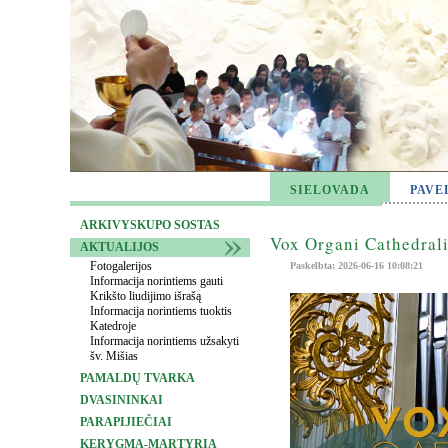
SIELOVADA
PAVE
ARKIVYSKUPO SOSTAS
Vox Organi Cathedrali
AKTUALIJOS
Fotogalerijos
Paskelbta: 2026-06-16 10:08:21
Informacija norintiems gauti
Krikšto liudijimo išrašą
Informacija norintiems tuoktis
Katedroje
Informacija norintiems užsakyti
šv. Mišias
PAMALDŲ TVARKA
DVASININKAI
PARAPIJIEČIAI
KERYGMA-MARTYRIA