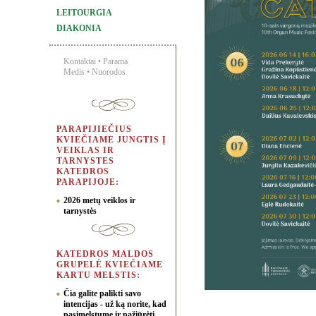
LEITOURGIA
DIAKONIA
Kontaktai
•
Parama
Medis
•
Nuorodos
PARAPIJIEČIUS
KVIEČIAME JUNGTIS Į
VEIKLAS IR
TARNYSTES
KATEDROS
PARAPIJOJE:
2026 metų veiklos ir
tarnystės
KATEDROS MALDOS
GRUPELĖ KVIEČIAME
KARTU MELSTIS:
Čia galite palikti savo
intencijas - už ką norite, kad
pasimelstume ir pažiūrėti