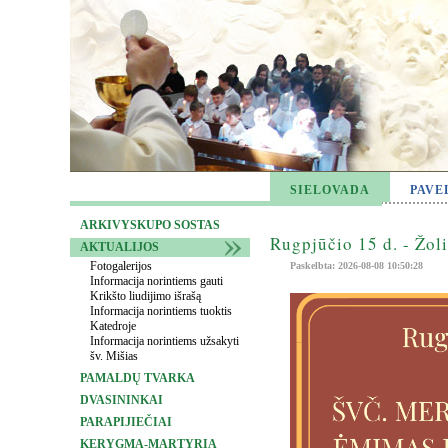
SIELOVADA
PAVE
ARKIVYSKUPO SOSTAS
Rugpjūčio 15 d. - Žol
AKTUALIJOS
Fotogalerijos
Paskelbta: 2026-08-08 10:50:28
Informacija norintiems gauti
Krikšto liudijimo išrašą
Informacija norintiems tuoktis
Katedroje
Informacija norintiems užsakyti
šv. Mišias
PAMALDŲ TVARKA
DVASININKAI
PARAPIJIEČIAI
KERYGMA-MARTYRIA