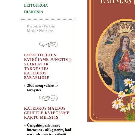
LEITOURGIA
DIAKONIA
Kontaktai
•
Parama
Medis
•
Nuorodos
PARAPIJIEČIUS
KVIEČIAME JUNGTIS Į
VEIKLAS IR
TARNYSTES
KATEDROS
PARAPIJOJE:
2026 metų veiklos ir
tarnystės
KATEDROS MALDOS
GRUPELĖ KVIEČIAME
KARTU MELSTIS:
Čia galite palikti savo
intencijas - už ką norite, kad
pasimelstume ir pažiūrėti