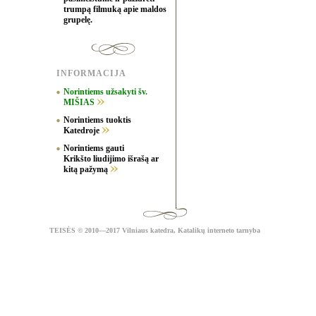
trumpą filmuką apie maldos
grupelę.
INFORMACIJA
Norintiems užsakyti šv.
MIŠIAS
Norintiems tuoktis
Katedroje
Norintiems gauti
Krikšto liudijimo išrašą ar
kitą pažymą
TEISĖS
© 2010—2017 Vilniaus katedra,
Katalikų interneto tarnyba