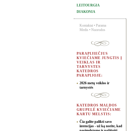
LEITOURGIA
DIAKONIA
Kontaktai
•
Parama
Medis
•
Nuorodos
PARAPIJIEČIUS
KVIEČIAME JUNGTIS Į
VEIKLAS IR
TARNYSTES
KATEDROS
PARAPIJOJE:
2026 metų veiklos ir
tarnystės
KATEDROS MALDOS
GRUPELĖ KVIEČIAME
KARTU MELSTIS:
Čia galite palikti savo
intencijas - už ką norite, kad
pasimelstume ir pažiūrėti