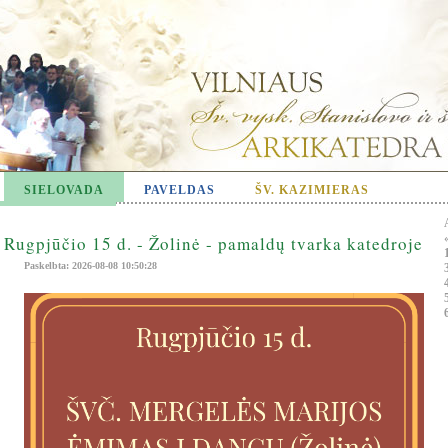
SIELOVADA
PAVELDAS
ŠV. KAZIMIERAS
Rugpjūčio 15 d. - Žolinė - pamaldų tvarka katedroje
Paskelbta: 2026-08-08 10:50:28