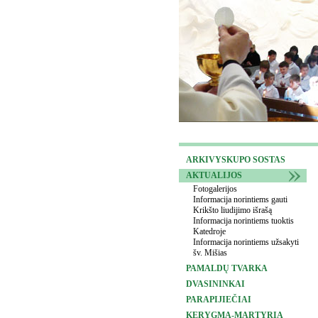
ARKIVYSKUPO SOSTAS
AKTUALIJOS
Fotogalerijos
Informacija norintiems gauti
Krikšto liudijimo išrašą
Informacija norintiems tuoktis
Katedroje
Informacija norintiems užsakyti
šv. Mišias
PAMALDŲ TVARKA
DVASININKAI
PARAPIJIEČIAI
KERYGMA-MARTYRIA