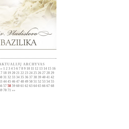
AKTUALIJŲ ARCHYVAS
««
1
2
3
4
5
6
7
8
9
10
11
12
13
14
15
16
17
18
19
20
21
22
23
24
25
26
27
28
29
30
31
32
33
34
35
36
37
38
39
40
41
42
43
44
45
46
47
48
49
50
51
52
53
54
55
56
57
58
59
60
61
62
63
64
65
66
67
68
69
70
71
»»