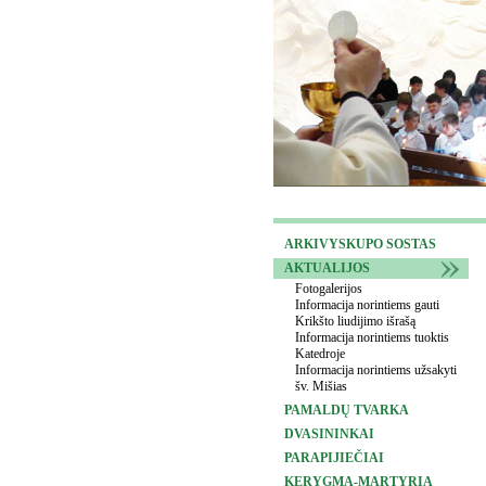
ARKIVYSKUPO SOSTAS
AKTUALIJOS
Fotogalerijos
Informacija norintiems gauti
Krikšto liudijimo išrašą
Informacija norintiems tuoktis
Katedroje
Informacija norintiems užsakyti
šv. Mišias
PAMALDŲ TVARKA
DVASININKAI
PARAPIJIEČIAI
KERYGMA-MARTYRIA