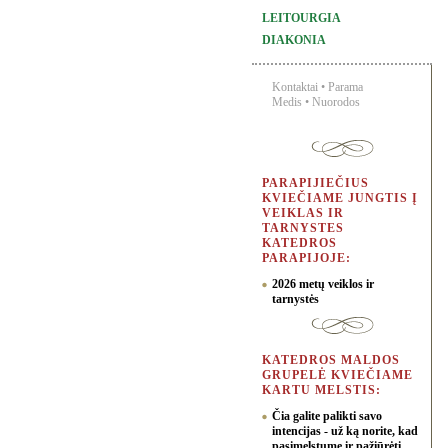
LEITOURGIA
DIAKONIA
Kontaktai
•
Parama
Medis
•
Nuorodos
PARAPIJIEČIUS
KVIEČIAME JUNGTIS Į
VEIKLAS IR
TARNYSTES
KATEDROS
PARAPIJOJE:
2026 metų veiklos ir
tarnystės
KATEDROS MALDOS
GRUPELĖ KVIEČIAME
KARTU MELSTIS:
Čia galite palikti savo
intencijas - už ką norite, kad
pasimelstume ir pažiūrėti