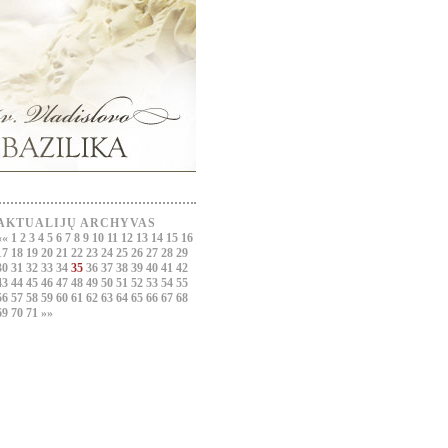
AKTUALIJŲ ARCHYVAS
««
1
2
3
4
5
6
7
8
9
10
11
12
13
14
15
16
17
18
19
20
21
22
23
24
25
26
27
28
29
30
31
32
33
34
35
36
37
38
39
40
41
42
43
44
45
46
47
48
49
50
51
52
53
54
55
56
57
58
59
60
61
62
63
64
65
66
67
68
69
70
71
»»