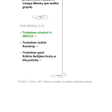
trumpą filmuką apie maldos
grupelę.
INFORMACIJA
Norintiems užsakyti šv.
MIŠIAS
Norintiems tuoktis
Katedroje
Norintiems gauti
Krikšto liudijimo išrašą ar
kitą pažymą
TEISĖS
© 2010—2017 Vilniaus katedra,
Katalikų interneto tarnyba