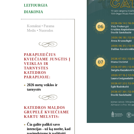
LEITOURGIA
DIAKONIA
Kontaktai
•
Parama
Medis
•
Nuorodos
PARAPIJIEČIUS
KVIEČIAME JUNGTIS Į
VEIKLAS IR
TARNYSTES
KATEDROS
PARAPIJOJE:
2026 metų veiklos ir
tarnystės
KATEDROS MALDOS
GRUPELĖ KVIEČIAME
KARTU MELSTIS:
Čia galite palikti savo
intencijas - už ką norite, kad
pasimelstume ir pažiūrėti