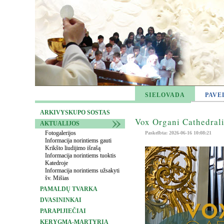
SIELOVADA
PAVE
ARKIVYSKUPO SOSTAS
Vox Organi Cathedrali
AKTUALIJOS
Fotogalerijos
Paskelbta: 2026-06-16 10:08:21
Informacija norintiems gauti
Krikšto liudijimo išrašą
Informacija norintiems tuoktis
Katedroje
Informacija norintiems užsakyti
šv. Mišias
PAMALDŲ TVARKA
DVASININKAI
PARAPIJIEČIAI
KERYGMA-MARTYRIA