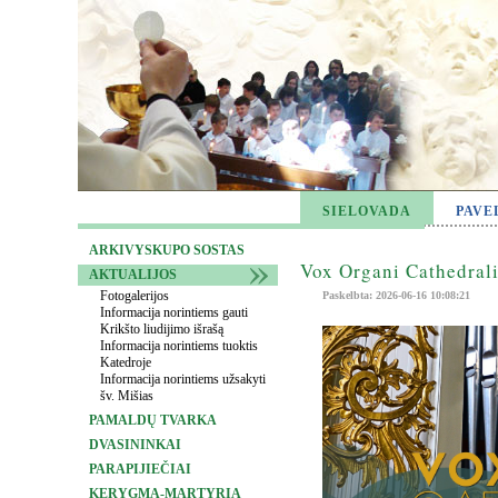
SIELOVADA
PAVE
ARKIVYSKUPO SOSTAS
Vox Organi Cathedrali
AKTUALIJOS
Fotogalerijos
Paskelbta: 2026-06-16 10:08:21
Informacija norintiems gauti
Krikšto liudijimo išrašą
Informacija norintiems tuoktis
Katedroje
Informacija norintiems užsakyti
šv. Mišias
PAMALDŲ TVARKA
DVASININKAI
PARAPIJIEČIAI
KERYGMA-MARTYRIA