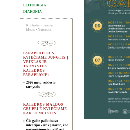
LEITOURGIA
DIAKONIA
Kontaktai
•
Parama
Medis
•
Nuorodos
PARAPIJIEČIUS
KVIEČIAME JUNGTIS Į
VEIKLAS IR
TARNYSTES
KATEDROS
PARAPIJOJE:
2026 metų veiklos ir
tarnystės
KATEDROS MALDOS
GRUPELĖ KVIEČIAME
KARTU MELSTIS:
Čia galite palikti savo
intencijas - už ką norite, kad
pasimelstume ir pažiūrėti