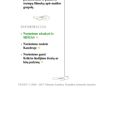
trumpą filmuką apie maldos
grupelę.
INFORMACIJA
Norintiems užsakyti šv.
MIŠIAS
Norintiems tuoktis
Katedroje
Norintiems gauti
Krikšto liudijimo išrašą ar
kitą pažymą
TEISĖS
© 2010—2017 Vilniaus katedra,
Katalikų interneto tarnyba