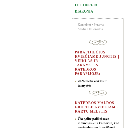
LEITOURGIA
DIAKONIA
Kontaktai
•
Parama
Medis
•
Nuorodos
PARAPIJIEČIUS
KVIEČIAME JUNGTIS Į
VEIKLAS IR
TARNYSTES
KATEDROS
PARAPIJOJE:
2026 metų veiklos ir
tarnystės
KATEDROS MALDOS
GRUPELĖ KVIEČIAME
KARTU MELSTIS:
Čia galite palikti savo
intencijas - už ką norite, kad
pasimelstume ir pažiūrėti