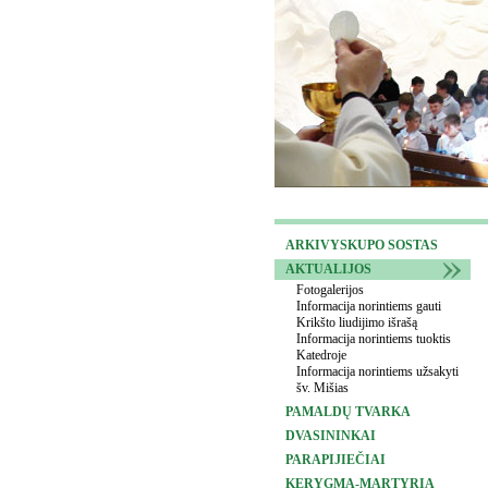
ARKIVYSKUPO SOSTAS
AKTUALIJOS
Fotogalerijos
Informacija norintiems gauti
Krikšto liudijimo išrašą
Informacija norintiems tuoktis
Katedroje
Informacija norintiems užsakyti
šv. Mišias
PAMALDŲ TVARKA
DVASININKAI
PARAPIJIEČIAI
KERYGMA-MARTYRIA