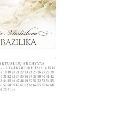
AKTUALIJŲ ARCHYVAS
««
1
2
3
4
5
6
7
8
9
10
11
12
13
14
15
16
17
18
19
20
21
22
23
24
25
26
27
28
29
30
31
32
33
34
35
36
37
38
39
40
41
42
43
44
45
46
47
48
49
50
51
52
53
54
55
56
57
58
59
60
61
62
63
64
65
66
67
68
69
70
71
»»