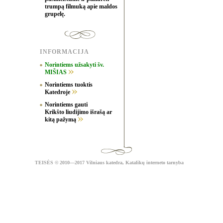
trumpą filmuką apie maldos
grupelę.
INFORMACIJA
Norintiems užsakyti šv.
MIŠIAS
Norintiems tuoktis
Katedroje
Norintiems gauti
Krikšto liudijimo išrašą ar
kitą pažymą
TEISĖS
© 2010—2017 Vilniaus katedra,
Katalikų interneto tarnyba