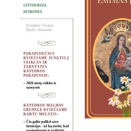
LEITOURGIA
DIAKONIA
Kontaktai
•
Parama
Medis
•
Nuorodos
PARAPIJIEČIUS
KVIEČIAME JUNGTIS Į
VEIKLAS IR
TARNYSTES
KATEDROS
PARAPIJOJE:
2026 metų veiklos ir
tarnystės
KATEDROS MALDOS
GRUPELĖ KVIEČIAME
KARTU MELSTIS:
Čia galite palikti savo
intencijas - už ką norite, kad
pasimelstume ir pažiūrėti