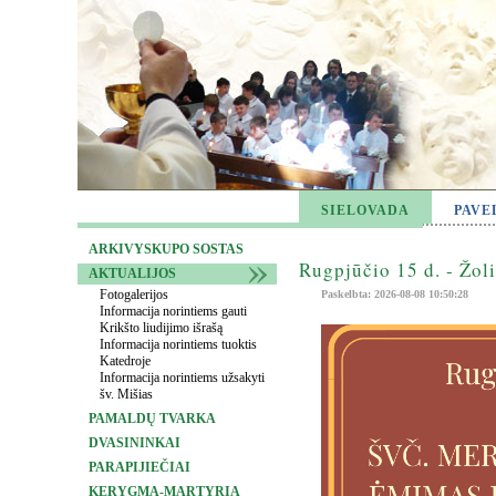
SIELOVADA
PAVE
ARKIVYSKUPO SOSTAS
Rugpjūčio 15 d. - Žol
AKTUALIJOS
Fotogalerijos
Paskelbta: 2026-08-08 10:50:28
Informacija norintiems gauti
Krikšto liudijimo išrašą
Informacija norintiems tuoktis
Katedroje
Informacija norintiems užsakyti
šv. Mišias
PAMALDŲ TVARKA
DVASININKAI
PARAPIJIEČIAI
KERYGMA-MARTYRIA