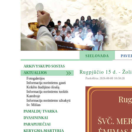
SIELOVADA
PAVE
ARKIVYSKUPO SOSTAS
Rugpjūčio 15 d. - Žol
AKTUALIJOS
Fotogalerijos
Paskelbta: 2026-08-08 10:50:28
Informacija norintiems gauti
Krikšto liudijimo išrašą
Informacija norintiems tuoktis
Katedroje
Informacija norintiems užsakyti
šv. Mišias
PAMALDŲ TVARKA
DVASININKAI
PARAPIJIEČIAI
KERYGMA-MARTYRIA