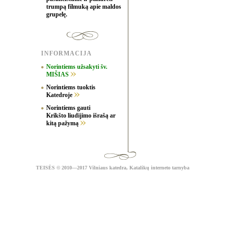
trumpą filmuką apie maldos
grupelę.
INFORMACIJA
Norintiems užsakyti šv.
MIŠIAS
Norintiems tuoktis
Katedroje
Norintiems gauti
Krikšto liudijimo išrašą ar
kitą pažymą
TEISĖS
© 2010—2017 Vilniaus katedra,
Katalikų interneto tarnyba