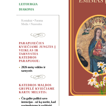
LEITOURGIA
DIAKONIA
Kontaktai
•
Parama
Medis
•
Nuorodos
PARAPIJIEČIUS
KVIEČIAME JUNGTIS Į
VEIKLAS IR
TARNYSTES
KATEDROS
PARAPIJOJE:
2026 metų veiklos ir
tarnystės
KATEDROS MALDOS
GRUPELĖ KVIEČIAME
KARTU MELSTIS:
Čia galite palikti savo
intencijas - už ką norite, kad
pasimelstume ir pažiūrėti