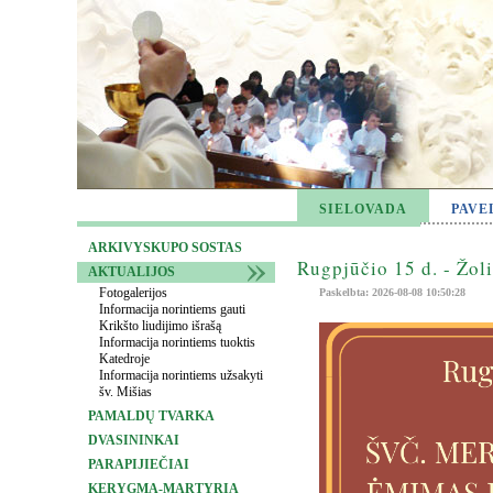
SIELOVADA
PAVE
ARKIVYSKUPO SOSTAS
Rugpjūčio 15 d. - Žol
AKTUALIJOS
Fotogalerijos
Paskelbta: 2026-08-08 10:50:28
Informacija norintiems gauti
Krikšto liudijimo išrašą
Informacija norintiems tuoktis
Katedroje
Informacija norintiems užsakyti
šv. Mišias
PAMALDŲ TVARKA
DVASININKAI
PARAPIJIEČIAI
KERYGMA-MARTYRIA