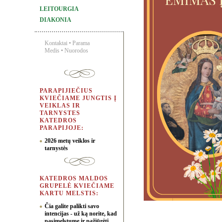
LEITOURGIA
DIAKONIA
Kontaktai
•
Parama
Medis
•
Nuorodos
PARAPIJIEČIUS
KVIEČIAME JUNGTIS Į
VEIKLAS IR
TARNYSTES
KATEDROS
PARAPIJOJE:
2026 metų veiklos ir
tarnystės
KATEDROS MALDOS
GRUPELĖ KVIEČIAME
KARTU MELSTIS:
Čia galite palikti savo
intencijas - už ką norite, kad
pasimelstume ir pažiūrėti