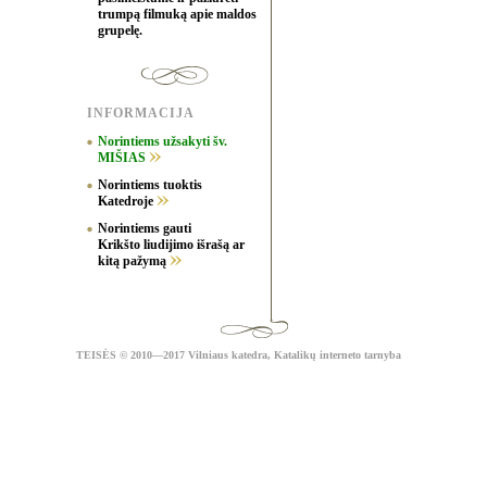
trumpą filmuką apie maldos
grupelę.
INFORMACIJA
Norintiems užsakyti šv.
MIŠIAS
Norintiems tuoktis
Katedroje
Norintiems gauti
Krikšto liudijimo išrašą ar
kitą pažymą
TEISĖS
© 2010—2017 Vilniaus katedra,
Katalikų interneto tarnyba