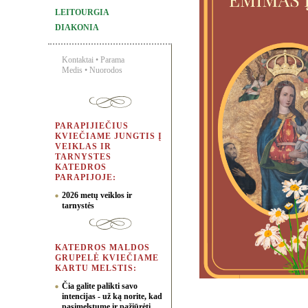
LEITOURGIA
DIAKONIA
Kontaktai
•
Parama
Medis
•
Nuorodos
PARAPIJIEČIUS
KVIEČIAME JUNGTIS Į
VEIKLAS IR
TARNYSTES
KATEDROS
PARAPIJOJE:
2026 metų veiklos ir
tarnystės
KATEDROS MALDOS
GRUPELĖ KVIEČIAME
KARTU MELSTIS:
Čia galite palikti savo
intencijas - už ką norite, kad
pasimelstume ir pažiūrėti