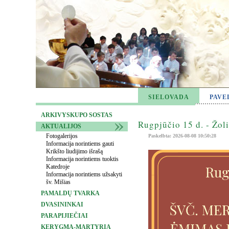
SIELOVADA
PAVE
ARKIVYSKUPO SOSTAS
Rugpjūčio 15 d. - Žol
AKTUALIJOS
Fotogalerijos
Paskelbta: 2026-08-08 10:50:28
Informacija norintiems gauti
Krikšto liudijimo išrašą
Informacija norintiems tuoktis
Katedroje
Informacija norintiems užsakyti
šv. Mišias
PAMALDŲ TVARKA
DVASININKAI
PARAPIJIEČIAI
KERYGMA-MARTYRIA