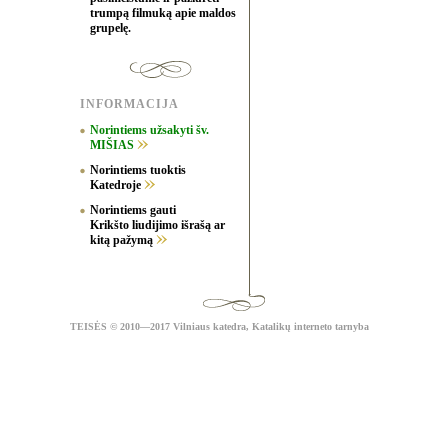
trumpą filmuką apie maldos
grupelę.
INFORMACIJA
Norintiems užsakyti šv.
MIŠIAS
Norintiems tuoktis
Katedroje
Norintiems gauti
Krikšto liudijimo išrašą ar
kitą pažymą
TEISĖS
© 2010—2017 Vilniaus katedra,
Katalikų interneto tarnyba