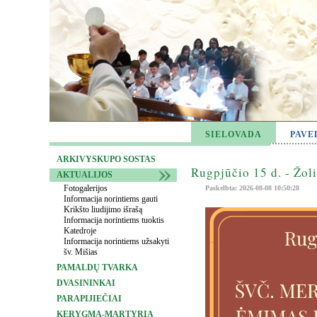
SIELOVADA
PAVE
ARKIVYSKUPO SOSTAS
Rugpjūčio 15 d. - Žol
AKTUALIJOS
Fotogalerijos
Paskelbta: 2026-08-08 10:50:28
Informacija norintiems gauti
Krikšto liudijimo išrašą
Informacija norintiems tuoktis
Katedroje
Informacija norintiems užsakyti
šv. Mišias
PAMALDŲ TVARKA
DVASININKAI
PARAPIJIEČIAI
KERYGMA-MARTYRIA