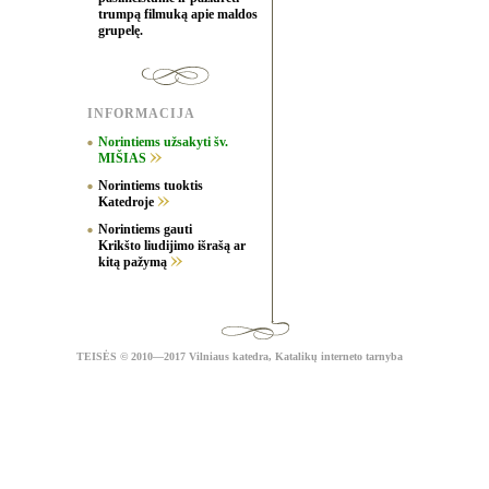
trumpą filmuką apie maldos
grupelę.
INFORMACIJA
Norintiems užsakyti šv.
MIŠIAS
Norintiems tuoktis
Katedroje
Norintiems gauti
Krikšto liudijimo išrašą ar
kitą pažymą
TEISĖS
© 2010—2017 Vilniaus katedra,
Katalikų interneto tarnyba