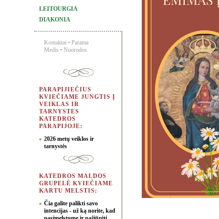
LEITOURGIA
DIAKONIA
Kontaktai
•
Parama
Medis
•
Nuorodos
PARAPIJIEČIUS
KVIEČIAME JUNGTIS Į
VEIKLAS IR
TARNYSTES
KATEDROS
PARAPIJOJE:
2026 metų veiklos ir
tarnystės
KATEDROS MALDOS
GRUPELĖ KVIEČIAME
KARTU MELSTIS:
Čia galite palikti savo
intencijas - už ką norite, kad
pasimelstume ir pažiūrėti