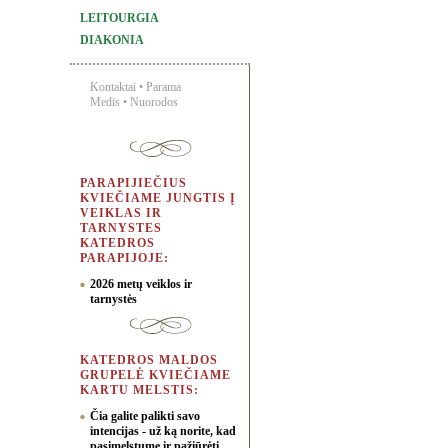
LEITOURGIA
DIAKONIA
Kontaktai
•
Parama
Medis
•
Nuorodos
PARAPIJIEČIUS
KVIEČIAME JUNGTIS Į
VEIKLAS IR
TARNYSTES
KATEDROS
PARAPIJOJE:
2026 metų veiklos ir
tarnystės
KATEDROS MALDOS
GRUPELĖ KVIEČIAME
KARTU MELSTIS:
Čia galite palikti savo
intencijas - už ką norite, kad
pasimelstume ir pažiūrėti