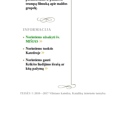
trumpą filmuką apie maldos
grupelę.
INFORMACIJA
Norintiems užsakyti šv.
MIŠIAS
Norintiems tuoktis
Katedroje
Norintiems gauti
Krikšto liudijimo išrašą ar
kitą pažymą
TEISĖS
© 2010—2017 Vilniaus katedra,
Katalikų interneto tarnyba