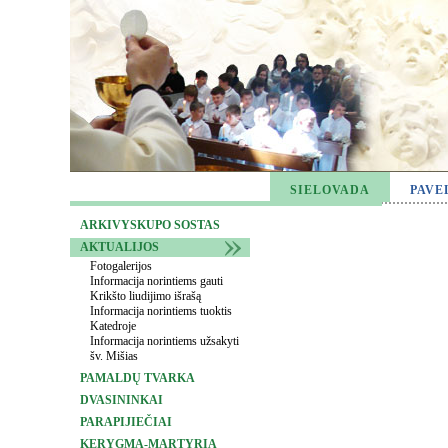
SIELOVADA
PAVE
ARKIVYSKUPO SOSTAS
AKTUALIJOS
Fotogalerijos
Informacija norintiems gauti
Krikšto liudijimo išrašą
Informacija norintiems tuoktis
Katedroje
Informacija norintiems užsakyti
šv. Mišias
PAMALDŲ TVARKA
DVASININKAI
PARAPIJIEČIAI
KERYGMA-MARTYRIA