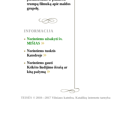
trumpą filmuką apie maldos
grupelę.
INFORMACIJA
Norintiems užsakyti šv.
MIŠIAS
Norintiems tuoktis
Katedroje
Norintiems gauti
Krikšto liudijimo išrašą ar
kitą pažymą
TEISĖS
© 2010—2017 Vilniaus katedra,
Katalikų interneto tarnyba