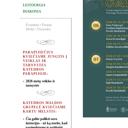
LEITOURGIA
DIAKONIA
Kontaktai
•
Parama
Medis
•
Nuorodos
PARAPIJIEČIUS
KVIEČIAME JUNGTIS Į
VEIKLAS IR
TARNYSTES
KATEDROS
PARAPIJOJE:
2026 metų veiklos ir
tarnystės
KATEDROS MALDOS
GRUPELĖ KVIEČIAME
KARTU MELSTIS:
Čia galite palikti savo
intencijas - už ką norite, kad
pasimelstume ir pažiūrėti