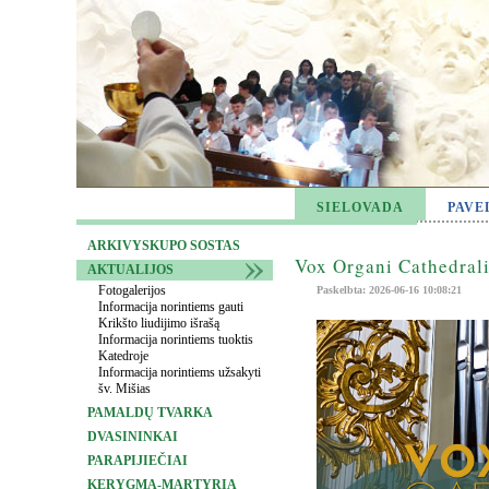
SIELOVADA
PAVE
ARKIVYSKUPO SOSTAS
Vox Organi Cathedrali
AKTUALIJOS
Fotogalerijos
Paskelbta: 2026-06-16 10:08:21
Informacija norintiems gauti
Krikšto liudijimo išrašą
Informacija norintiems tuoktis
Katedroje
Informacija norintiems užsakyti
šv. Mišias
PAMALDŲ TVARKA
DVASININKAI
PARAPIJIEČIAI
KERYGMA-MARTYRIA