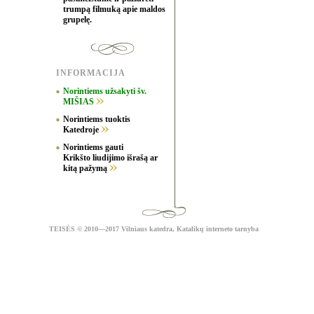
trumpą filmuką apie maldos
grupelę.
INFORMACIJA
Norintiems užsakyti šv.
MIŠIAS
Norintiems tuoktis
Katedroje
Norintiems gauti
Krikšto liudijimo išrašą ar
kitą pažymą
TEISĖS
© 2010—2017 Vilniaus katedra,
Katalikų interneto tarnyba