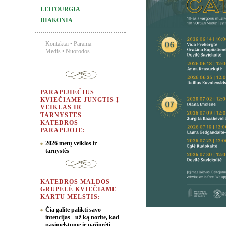
LEITOURGIA
DIAKONIA
Kontaktai
•
Parama
Medis
•
Nuorodos
PARAPIJIEČIUS
KVIEČIAME JUNGTIS Į
VEIKLAS IR
TARNYSTES
KATEDROS
PARAPIJOJE:
2026 metų veiklos ir
tarnystės
KATEDROS MALDOS
GRUPELĖ KVIEČIAME
KARTU MELSTIS:
Čia galite palikti savo
intencijas - už ką norite, kad
pasimelstume ir pažiūrėti