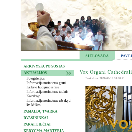
SIELOVADA
PAVE
ARKIVYSKUPO SOSTAS
Vox Organi Cathedrali
AKTUALIJOS
Fotogalerijos
Paskelbta: 2026-06-16 10:08:21
Informacija norintiems gauti
Krikšto liudijimo išrašą
Informacija norintiems tuoktis
Katedroje
Informacija norintiems užsakyti
šv. Mišias
PAMALDŲ TVARKA
DVASININKAI
PARAPIJIEČIAI
KERYGMA-MARTYRIA