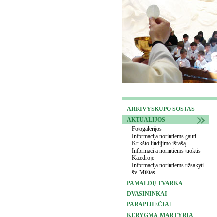
ARKIVYSKUPO SOSTAS
AKTUALIJOS
Fotogalerijos
Informacija norintiems gauti
Krikšto liudijimo išrašą
Informacija norintiems tuoktis
Katedroje
Informacija norintiems užsakyti
šv. Mišias
PAMALDŲ TVARKA
DVASININKAI
PARAPIJIEČIAI
KERYGMA-MARTYRIA