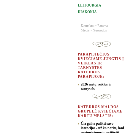
LEITOURGIA
DIAKONIA
Kontaktai
•
Parama
Medis
•
Nuorodos
PARAPIJIEČIUS
KVIEČIAME JUNGTIS Į
VEIKLAS IR
TARNYSTES
KATEDROS
PARAPIJOJE:
2026 metų veiklos ir
tarnystės
KATEDROS MALDOS
GRUPELĖ KVIEČIAME
KARTU MELSTIS:
Čia galite palikti savo
intencijas - už ką norite, kad
pasimelstume ir pažiūrėti