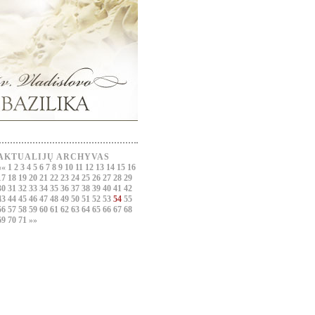
AKTUALIJŲ ARCHYVAS
««
1
2
3
4
5
6
7
8
9
10
11
12
13
14
15
16
17
18
19
20
21
22
23
24
25
26
27
28
29
30
31
32
33
34
35
36
37
38
39
40
41
42
43
44
45
46
47
48
49
50
51
52
53
54
55
56
57
58
59
60
61
62
63
64
65
66
67
68
69
70
71
»»