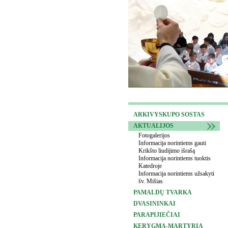
ARKIVYSKUPO SOSTAS
AKTUALIJOS
Fotogalerijos
Informacija norintiems gauti
Krikšto liudijimo išrašą
Informacija norintiems tuoktis
Katedroje
Informacija norintiems užsakyti
šv. Mišias
PAMALDŲ TVARKA
DVASININKAI
PARAPIJIEČIAI
KERYGMA-MARTYRIA