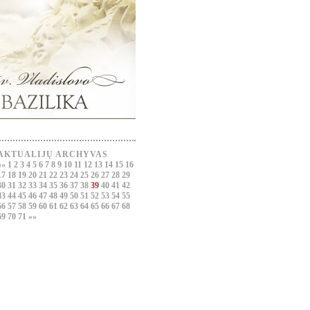
AKTUALIJŲ ARCHYVAS
««
1
2
3
4
5
6
7
8
9
10
11
12
13
14
15
16
17
18
19
20
21
22
23
24
25
26
27
28
29
30
31
32
33
34
35
36
37
38
39
40
41
42
43
44
45
46
47
48
49
50
51
52
53
54
55
56
57
58
59
60
61
62
63
64
65
66
67
68
69
70
71
»»