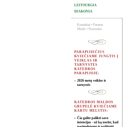
LEITOURGIA
DIAKONIA
Kontaktai
•
Parama
Medis
•
Nuorodos
PARAPIJIEČIUS
KVIEČIAME JUNGTIS Į
VEIKLAS IR
TARNYSTES
KATEDROS
PARAPIJOJE:
2026 metų veiklos ir
tarnystės
KATEDROS MALDOS
GRUPELĖ KVIEČIAME
KARTU MELSTIS:
Čia galite palikti savo
intencijas - už ką norite, kad
pasimelstume ir pažiūrėti