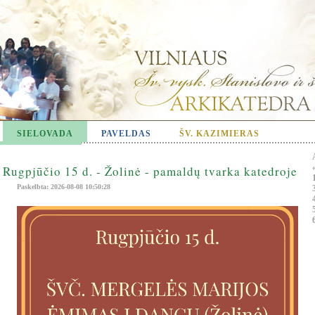
SIELOVADA
PAVELDAS
ŠV. KAZIMIERAS
Rugpjūčio 15 d. - Žolinė - pamaldų tvarka katedroje
Paskelbta: 2026-08-08 10:50:28