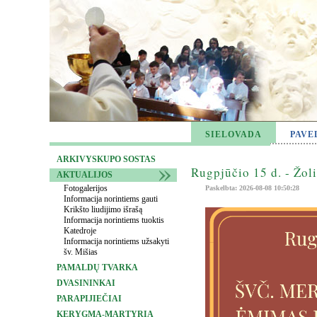
SIELOVADA
PAVE
ARKIVYSKUPO SOSTAS
Rugpjūčio 15 d. - Žol
AKTUALIJOS
Fotogalerijos
Paskelbta: 2026-08-08 10:50:28
Informacija norintiems gauti
Krikšto liudijimo išrašą
Informacija norintiems tuoktis
Katedroje
Informacija norintiems užsakyti
šv. Mišias
PAMALDŲ TVARKA
DVASININKAI
PARAPIJIEČIAI
KERYGMA-MARTYRIA