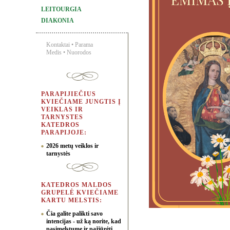
LEITOURGIA
DIAKONIA
Kontaktai
•
Parama
Medis
•
Nuorodos
PARAPIJIEČIUS
KVIEČIAME JUNGTIS Į
VEIKLAS IR
TARNYSTES
KATEDROS
PARAPIJOJE:
2026 metų veiklos ir
tarnystės
KATEDROS MALDOS
GRUPELĖ KVIEČIAME
KARTU MELSTIS:
Čia galite palikti savo
intencijas - už ką norite, kad
pasimelstume ir pažiūrėti