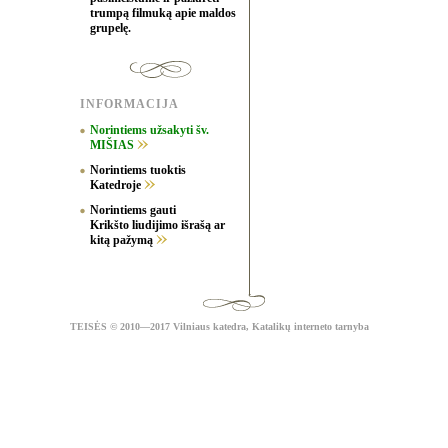
trumpą filmuką apie maldos
grupelę.
INFORMACIJA
Norintiems užsakyti šv.
MIŠIAS
Norintiems tuoktis
Katedroje
Norintiems gauti
Krikšto liudijimo išrašą ar
kitą pažymą
TEISĖS
© 2010—2017 Vilniaus katedra,
Katalikų interneto tarnyba