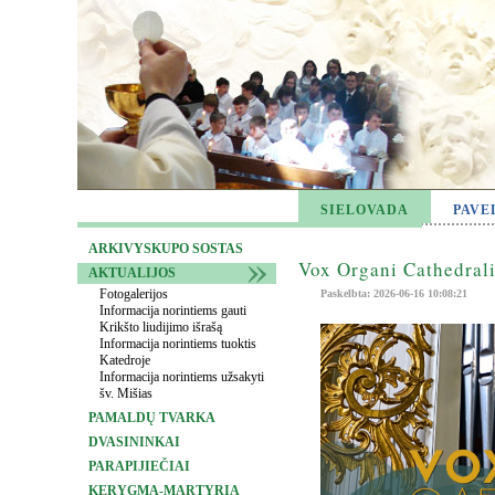
SIELOVADA
PAVE
ARKIVYSKUPO SOSTAS
Vox Organi Cathedrali
AKTUALIJOS
Fotogalerijos
Paskelbta: 2026-06-16 10:08:21
Informacija norintiems gauti
Krikšto liudijimo išrašą
Informacija norintiems tuoktis
Katedroje
Informacija norintiems užsakyti
šv. Mišias
PAMALDŲ TVARKA
DVASININKAI
PARAPIJIEČIAI
KERYGMA-MARTYRIA