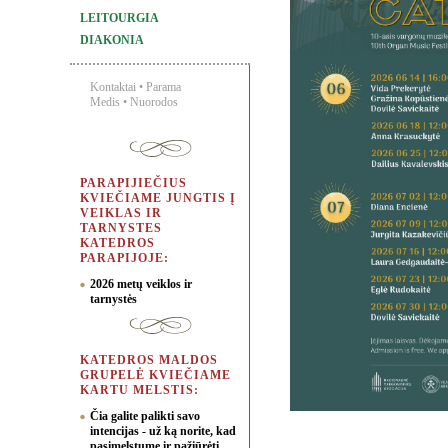
LEITOURGIA
DIAKONIA
Kontaktai
•
Parama
Medis
•
Nuorodos
PARAPIJIEČIUS
KVIEČIAME JUNGTIS Į
VEIKLAS IR
TARNYSTES
KATEDROS
PARAPIJOJE:
2026 metų veiklos ir
tarnystės
KATEDROS MALDOS
GRUPELĖ KVIEČIAME
KARTU MELSTIS:
Čia galite palikti savo
intencijas - už ką norite, kad
pasimelstume ir pažiūrėti