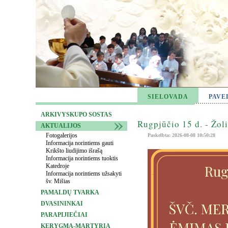
SIELOVADA
PAVE
ARKIVYSKUPO SOSTAS
Rugpjūčio 15 d. - Žol
AKTUALIJOS
Fotogalerijos
Paskelbta: 2026-08-08 10:50:28
Informacija norintiems gauti
Krikšto liudijimo išrašą
Informacija norintiems tuoktis
Katedroje
Informacija norintiems užsakyti
šv. Mišias
PAMALDŲ TVARKA
DVASININKAI
PARAPIJIEČIAI
KERYGMA-MARTYRIA