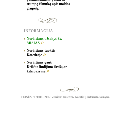
trumpą filmuką apie maldos
grupelę.
INFORMACIJA
Norintiems užsakyti šv.
MIŠIAS
Norintiems tuoktis
Katedroje
Norintiems gauti
Krikšto liudijimo išrašą ar
kitą pažymą
TEISĖS
© 2010—2017 Vilniaus katedra,
Katalikų interneto tarnyba