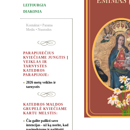
LEITOURGIA
DIAKONIA
Kontaktai
•
Parama
Medis
•
Nuorodos
PARAPIJIEČIUS
KVIEČIAME JUNGTIS Į
VEIKLAS IR
TARNYSTES
KATEDROS
PARAPIJOJE:
2026 metų veiklos ir
tarnystės
KATEDROS MALDOS
GRUPELĖ KVIEČIAME
KARTU MELSTIS:
Čia galite palikti savo
intencijas - už ką norite, kad
pasimelstume ir pažiūrėti